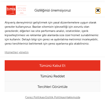
BÜLTENİMİZE ABONE OLUN
Gizliliğinizi önemsiyoruz
Kayıt olun ve fırsatlardan ilk siz yararlanın!
Alışveriş deneyiminizi geliştirmek için yasal düzenlemelere uygun olarak
çerezler kullanıyoruz. Bazıları sitemizin işlevselliği için zorunlu olan
Bültenimize Abone Olun
çerezlerdir, diğerleri ise site performans analizi, istatistikler, içerik
kişiselleştirmesi ve reklamlar gibi alanlarda size özel hizmet sunabilmemiz
Bizi Takip Edin
için kullanılır. Detaylı bilgi için çerez ve aydınlatma metnimizi inceleyebilir,
çerez tercihlerinizi belirlemek için çerez ayarlarına göz atabilirsiniz.
Hizmetleri yönetin
Tümünü Kabul Et
Tümünü Reddet
Tercihleri Görüntüle
Çerez Yönetim Paneli
Çerez Politikası
Gizlilik Politikası
Hakkımızda