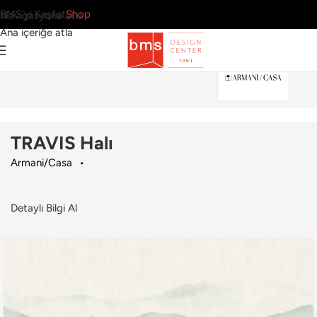
BMS’yi Keşfet
Shop
Navigasyona atla
Ana içeriğe atla
Ana Sayfa
›
Ev
›
Halı
›
Armani/Casa
›
TRAVIS Halı
TRAVIS Halı
Armani/Casa
Detaylı Bilgi Al