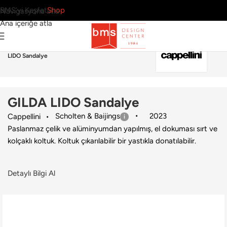
BMS’yi Keşfet
Shop
Navigasyona atla
Ana içeriğe atla
Ana Sayfa
›
Dış Mekan
›
Sandalye
›
Cappellini
›
GILDA
LIDO Sandalye
GILDA LIDO Sandalye
Scholten & Baijings
2023
Cappellini
Paslanmaz çelik ve alüminyumdan yapılmış, el dokuması sırt ve
kolçaklı koltuk. Koltuk çıkarılabilir bir yastıkla donatılabilir.
Detaylı Bilgi Al