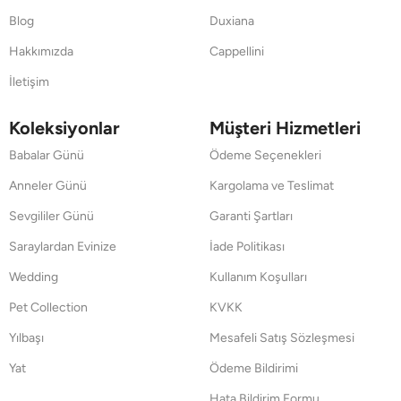
Blog
Duxiana
Hakkımızda
Cappellini
İletişim
Koleksiyonlar
Müşteri Hizmetleri
Babalar Günü
Ödeme Seçenekleri
Anneler Günü
Kargolama ve Teslimat
Sevgililer Günü
Garanti Şartları
Saraylardan Evinize
İade Politikası
Wedding
Kullanım Koşulları
Pet Collection
KVKK
Yılbaşı
Mesafeli Satış Sözleşmesi
Yat
Ödeme Bildirimi
Hata Bildirim Formu