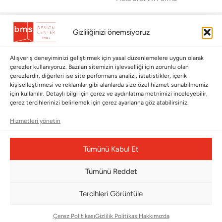
BÜLTENİMİZE ABONE OLUN
Gizliliğinizi önemsiyoruz
Kayıt olun ve fırsatlardan ilk siz yararlanın!
Alışveriş deneyiminizi geliştirmek için yasal düzenlemelere uygun olarak
Bültenimize Abone Olun
çerezler kullanıyoruz. Bazıları sitemizin işlevselliği için zorunlu olan
çerezlerdir, diğerleri ise site performans analizi, istatistikler, içerik
Bizi Takip Edin
kişiselleştirmesi ve reklamlar gibi alanlarda size özel hizmet sunabilmemiz
için kullanılır. Detaylı bilgi için çerez ve aydınlatma metnimizi inceleyebilir,
çerez tercihlerinizi belirlemek için çerez ayarlarına göz atabilirsiniz.
Hizmetleri yönetin
Tümünü Kabul Et
Tümünü Reddet
Tercihleri Görüntüle
Çerez Yönetim Paneli
Çerez Politikası
Gizlilik Politikası
Hakkımızda