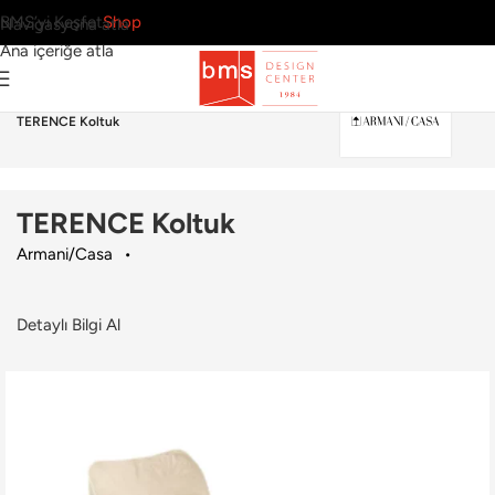
BMS’yi Keşfet
Shop
Navigasyona atla
Ana içeriğe atla
Ana Sayfa
›
Dış Mekan
›
Koltuk
›
Armani/Casa
›
TERENCE Koltuk
TERENCE Koltuk
Armani/Casa
Detaylı Bilgi Al