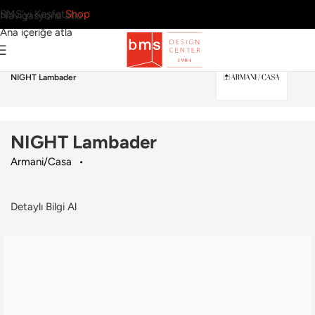
BMS’yi Keşfet
Shop
Navigasyona atla
Ana içeriğe atla
Ana Sayfa
›
Aydınlatma
›
Lambader
›
Armani/Casa
›
NIGHT Lambader
NIGHT Lambader
Armani/Casa
Detaylı Bilgi Al