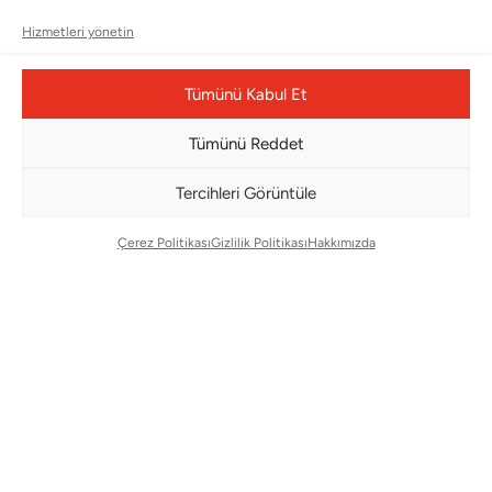
Bültenimize Abone Olun
Hizmetleri yönetin
Bizi Takip Edin
Tümünü Kabul Et
Tümünü Reddet
Tercihleri Görüntüle
Çerez Politikası
Gizlilik Politikası
Hakkımızda
Çerez Yönetim Paneli
© Copyright 2026 |
BMS DESIGN CENTER