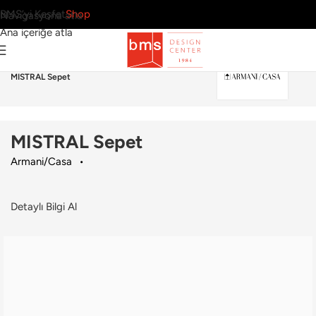
BMS’yi Keşfet
Shop
Navigasyona atla
Ana içeriğe atla
Ana Sayfa
›
Aksesuar
›
Sepet / Kutu
›
Armani/Casa
›
MISTRAL Sepet
MISTRAL Sepet
Armani/Casa
Detaylı Bilgi Al