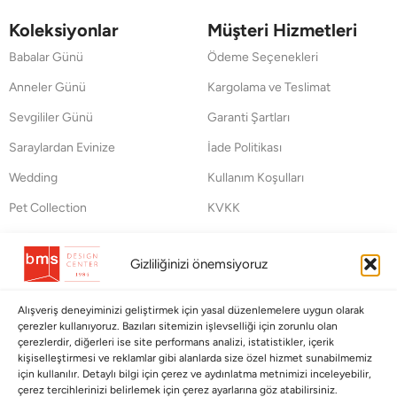
Koleksiyonlar
Müşteri Hizmetleri
Babalar Günü
Ödeme Seçenekleri
Anneler Günü
Kargolama ve Teslimat
Sevgililer Günü
Garanti Şartları
Saraylardan Evinize
İade Politikası
Wedding
Kullanım Koşulları
Pet Collection
KVKK
Yılbaşı
Mesafeli Satış Sözleşmesi
Gizliliğinizi önemsiyoruz
Yat
Ödeme Bildirimi
Hata Bildirim Formu
Alışveriş deneyiminizi geliştirmek için yasal düzenlemelere uygun olarak
çerezler kullanıyoruz. Bazıları sitemizin işlevselliği için zorunlu olan
BÜLTENİMİZE ABONE OLUN
çerezlerdir, diğerleri ise site performans analizi, istatistikler, içerik
kişiselleştirmesi ve reklamlar gibi alanlarda size özel hizmet sunabilmemiz
için kullanılır. Detaylı bilgi için çerez ve aydınlatma metnimizi inceleyebilir,
Kayıt olun ve fırsatlardan ilk siz yararlanın!
çerez tercihlerinizi belirlemek için çerez ayarlarına göz atabilirsiniz.