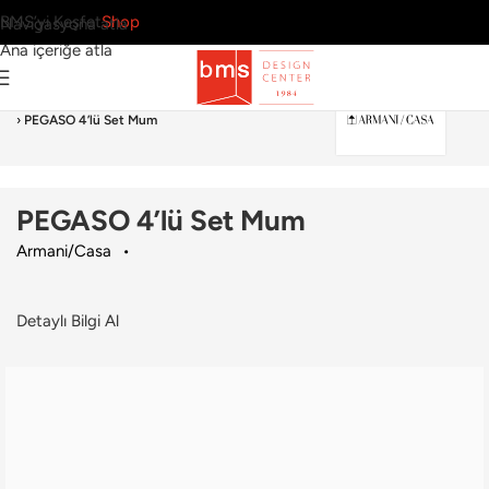
BMS’yi Keşfet
Shop
Navigasyona atla
Ana içeriğe atla
Ana Sayfa
›
Aksesuar
›
Mum & Mumluk
›
Armani/Casa
›
PEGASO 4’lü Set Mum
PEGASO 4’lü Set Mum
Armani/Casa
Detaylı Bilgi Al