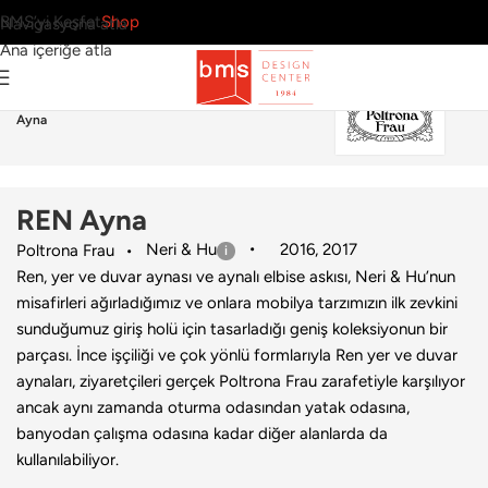
BMS’yi Keşfet
Shop
Navigasyona atla
Ana içeriğe atla
Ana Sayfa
›
Aksesuar
›
Ayna
›
Poltrona Frau
›
REN
Ayna
REN Ayna
Neri & Hu
2016
,
2017
Poltrona Frau
Ren, yer ve duvar aynası ve aynalı elbise askısı, Neri & Hu’nun
misafirleri ağırladığımız ve onlara mobilya tarzımızın ilk zevkini
sunduğumuz giriş holü için tasarladığı geniş koleksiyonun bir
parçası. İnce işçiliği ve çok yönlü formlarıyla Ren yer ve duvar
aynaları, ziyaretçileri gerçek Poltrona Frau zarafetiyle karşılıyor
ancak aynı zamanda oturma odasından yatak odasına,
banyodan çalışma odasına kadar diğer alanlarda da
kullanılabiliyor.