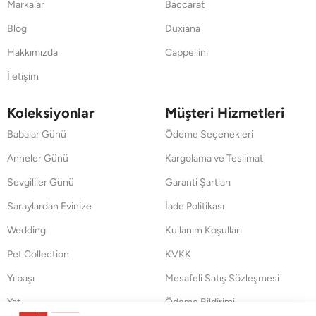
Markalar
Baccarat
Blog
Duxiana
Hakkımızda
Cappellini
İletişim
Koleksiyonlar
Müşteri Hizmetleri
Babalar Günü
Ödeme Seçenekleri
Anneler Günü
Kargolama ve Teslimat
Sevgililer Günü
Garanti Şartları
Saraylardan Evinize
İade Politikası
Wedding
Kullanım Koşulları
Pet Collection
KVKK
Yılbaşı
Mesafeli Satış Sözleşmesi
Yat
Ödeme Bildirimi