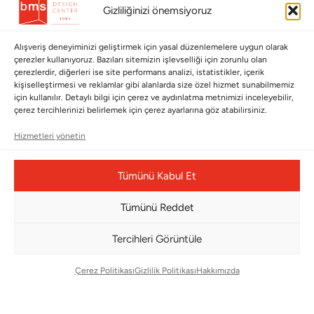
Hata Bildirim Formu
Gizliliğinizi önemsiyoruz
BÜLTENİMİZE ABONE OLUN
Alışveriş deneyiminizi geliştirmek için yasal düzenlemelere uygun olarak
çerezler kullanıyoruz. Bazıları sitemizin işlevselliği için zorunlu olan
Kayıt olun ve fırsatlardan ilk siz yararlanın!
çerezlerdir, diğerleri ise site performans analizi, istatistikler, içerik
kişiselleştirmesi ve reklamlar gibi alanlarda size özel hizmet sunabilmemiz
için kullanılır. Detaylı bilgi için çerez ve aydınlatma metnimizi inceleyebilir,
Bültenimize Abone Olun
çerez tercihlerinizi belirlemek için çerez ayarlarına göz atabilirsiniz.
Bizi Takip Edin
Hizmetleri yönetin
Tümünü Kabul Et
Tümünü Reddet
Tercihleri Görüntüle
Çerez Politikası
Gizlilik Politikası
Hakkımızda
Çerez Yönetim Paneli