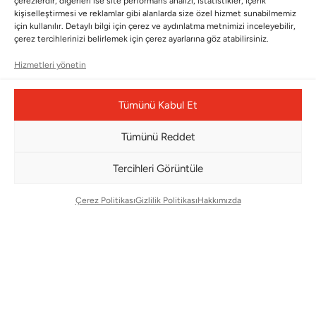
çerezlerdir, diğerleri ise site performans analizi, istatistikler, içerik
Wedding
Kullanım Koşulları
kişiselleştirmesi ve reklamlar gibi alanlarda size özel hizmet sunabilmemiz
Pet Collection
KVKK
için kullanılır. Detaylı bilgi için çerez ve aydınlatma metnimizi inceleyebilir,
çerez tercihlerinizi belirlemek için çerez ayarlarına göz atabilirsiniz.
Yılbaşı
Mesafeli Satış Sözleşmesi
Hizmetleri yönetin
Yat
Ödeme Bildirimi
Hata Bildirim Formu
Tümünü Kabul Et
BÜLTENİMİZE ABONE OLUN
Tümünü Reddet
Kayıt olun ve fırsatlardan ilk siz yararlanın!
Tercihleri Görüntüle
Bültenimize Abone Olun
Çerez Politikası
Gizlilik Politikası
Hakkımızda
Bizi Takip Edin