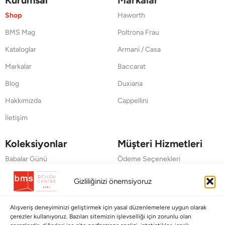
Shop
Haworth
BMS Mag
Poltrona Frau
Kataloglar
Armani / Casa
Markalar
Baccarat
Blog
Duxiana
Hakkımızda
Cappellini
İletişim
Koleksiyonlar
Müşteri Hizmetleri
Babalar Günü
Ödeme Seçenekleri
Anneler Günü
Kargolama ve Teslimat
Gizliliğinizi önemsiyoruz
Sevgililer Günü
Garanti Şartları
Alışveriş deneyiminizi geliştirmek için yasal düzenlemelere uygun olarak
Saraylardan Evinize
İade Politikası
çerezler kullanıyoruz. Bazıları sitemizin işlevselliği için zorunlu olan