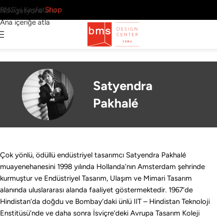
BMS’yi Keşfet
Shop
Navigasyona atla
Ana içeriğe atla
2 Sonuç
Ana Sayfa
›
Tasarımcılar
›
Satyendra Pakhalé
Satyendra
Pakhalé
Çok yönlü, ödüllü endüstriyel tasarımcı Satyendra Pakhalé
muayenehanesini 1998 yılında Hollanda’nın Amsterdam şehrinde
kurmuştur ve Endüstriyel Tasarım, Ulaşım ve Mimari Tasarım
alanında uluslararası alanda faaliyet göstermektedir. 1967’de
Hindistan’da doğdu ve Bombay’daki ünlü IIT – Hindistan Teknoloji
Enstitüsü’nde ve daha sonra İsviçre’deki Avrupa Tasarım Koleji