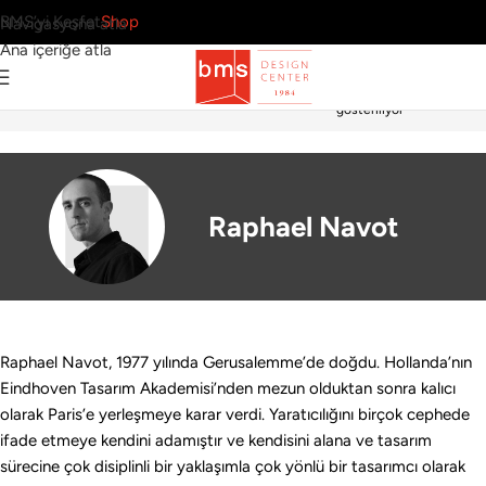
BMS’yi Keşfet
Shop
Navigasyona atla
Ana içeriğe atla
Tek bir sonuç
Ana Sayfa
›
Tasarımcılar
›
Raphael Navot
gösteriliyor
Raphael Navot
Raphael Navot, 1977 yılında Gerusalemme’de doğdu. Hollanda’nın
Eindhoven Tasarım Akademisi’nden mezun olduktan sonra kalıcı
olarak Paris’e yerleşmeye karar verdi. Yaratıcılığını birçok cephede
ifade etmeye kendini adamıştır ve kendisini alana ve tasarım
sürecine çok disiplinli bir yaklaşımla çok yönlü bir tasarımcı olarak