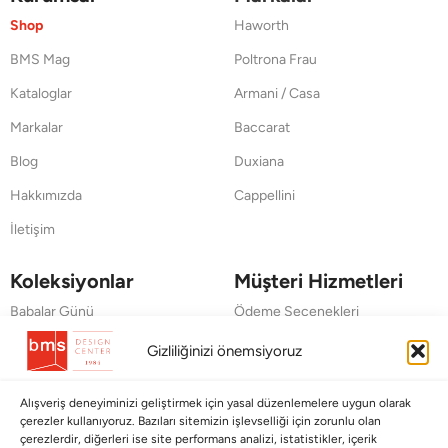
Shop
Haworth
BMS Mag
Poltrona Frau
Kataloglar
Armani / Casa
Markalar
Baccarat
Blog
Duxiana
Hakkımızda
Cappellini
İletişim
Koleksiyonlar
Müşteri Hizmetleri
Babalar Günü
Ödeme Seçenekleri
Anneler Günü
Kargolama ve Teslimat
Gizliliğinizi önemsiyoruz
Sevgililer Günü
Garanti Şartları
Alışveriş deneyiminizi geliştirmek için yasal düzenlemelere uygun olarak
Saraylardan Evinize
İade Politikası
çerezler kullanıyoruz. Bazıları sitemizin işlevselliği için zorunlu olan
çerezlerdir, diğerleri ise site performans analizi, istatistikler, içerik
Wedding
Kullanım Koşulları