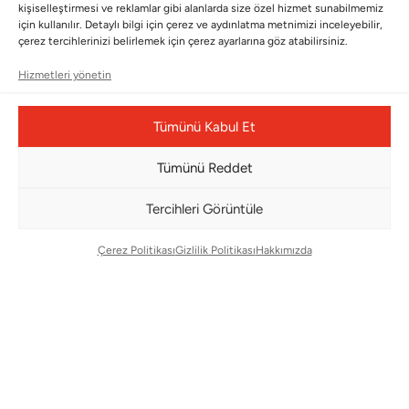
kişiselleştirmesi ve reklamlar gibi alanlarda size özel hizmet sunabilmemiz
için kullanılır. Detaylı bilgi için çerez ve aydınlatma metnimizi inceleyebilir,
Pet Collection
KVKK
çerez tercihlerinizi belirlemek için çerez ayarlarına göz atabilirsiniz.
Yılbaşı
Mesafeli Satış Sözleşmesi
Hizmetleri yönetin
Yat
Ödeme Bildirimi
Hata Bildirim Formu
Tümünü Kabul Et
Tümünü Reddet
BÜLTENİMİZE ABONE OLUN
Kayıt olun ve fırsatlardan ilk siz yararlanın!
Tercihleri Görüntüle
Bültenimize Abone Olun
Çerez Politikası
Gizlilik Politikası
Hakkımızda
Bizi Takip Edin