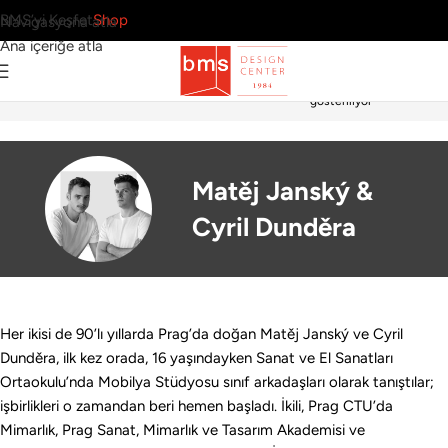
BMS’yi Keşfet
Shop
Navigasyona atla
Ana içeriğe atla
Tek bir sonuç
Ana Sayfa
›
Tasarımcılar
›
Matěj Janský & Cyril Dunděra
gösteriliyor
Matěj Janský &
Cyril Dunděra
Her ikisi de 90’lı yıllarda Prag’da doğan Matěj Janský ve Cyril
Dunděra, ilk kez orada, 16 yaşındayken Sanat ve El Sanatları
Ortaokulu’nda Mobilya Stüdyosu sınıf arkadaşları olarak tanıştılar;
işbirlikleri o zamandan beri hemen başladı. İkili, Prag CTU’da
Mimarlık, Prag Sanat, Mimarlık ve Tasarım Akademisi ve