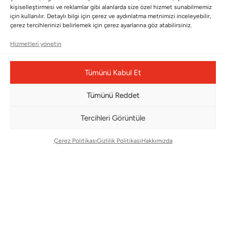
Wedding
Kullanım Koşulları
kişiselleştirmesi ve reklamlar gibi alanlarda size özel hizmet sunabilmemiz
için kullanılır. Detaylı bilgi için çerez ve aydınlatma metnimizi inceleyebilir,
Pet Collection
KVKK
çerez tercihlerinizi belirlemek için çerez ayarlarına göz atabilirsiniz.
Yılbaşı
Mesafeli Satış Sözleşmesi
Hizmetleri yönetin
Yat
Ödeme Bildirimi
Hata Bildirim Formu
Tümünü Kabul Et
BÜLTENİMİZE ABONE OLUN
Tümünü Reddet
Kayıt olun ve fırsatlardan ilk siz yararlanın!
Tercihleri Görüntüle
Bültenimize Abone Olun
Çerez Politikası
Gizlilik Politikası
Hakkımızda
Bizi Takip Edin