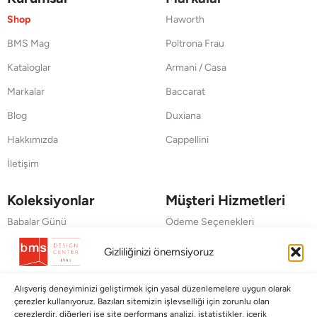
Shop
Haworth
BMS Mag
Poltrona Frau
Kataloglar
Armani / Casa
Markalar
Baccarat
Blog
Duxiana
Hakkımızda
Cappellini
İletişim
Koleksiyonlar
Müşteri Hizmetleri
Babalar Günü
Ödeme Seçenekleri
Anneler Günü
Kargolama ve Teslimat
Gizliliğinizi önemsiyoruz
Sevgililer Günü
Garanti Şartları
Alışveriş deneyiminizi geliştirmek için yasal düzenlemelere uygun olarak
Saraylardan Evinize
İade Politikası
çerezler kullanıyoruz. Bazıları sitemizin işlevselliği için zorunlu olan
çerezlerdir, diğerleri ise site performans analizi, istatistikler, içerik