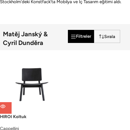
Stockholm’deki Konstfack’ta Mobilya ve İç Tasarım eğitimi aldı.
Matěj Janský &
Filtreler
Cyril Dunděra
HIROI Koltuk
Cappellini