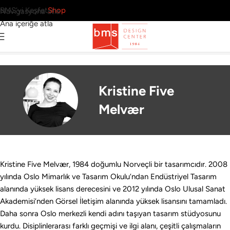
BMS’yi Keşfet
Shop
Navigasyona atla
Ana içeriğe atla
4 Sonuç
Ana Sayfa
›
Tasarımcılar
›
Kristine Five Melvær
Kristine Five
Melvær
Kristine Five Melvær, 1984 doğumlu Norveçli bir tasarımcıdır. 2008
yılında Oslo Mimarlık ve Tasarım Okulu’ndan Endüstriyel Tasarım
alanında yüksek lisans derecesini ve 2012 yılında Oslo Ulusal Sanat
Akademisi’nden Görsel İletişim alanında yüksek lisansını tamamladı.
Daha sonra Oslo merkezli kendi adını taşıyan tasarım stüdyosunu
kurdu. Disiplinlerarası farklı geçmişi ve ilgi alanı, çeşitli çalışmaların