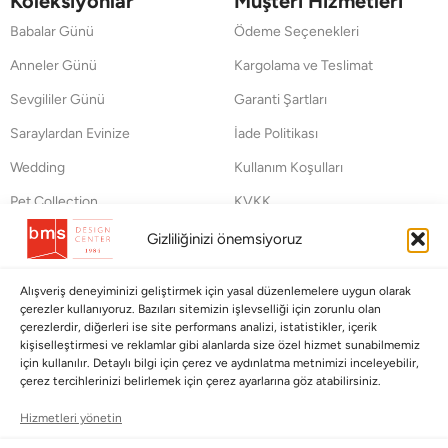
Koleksiyonlar
Müşteri Hizmetleri
Babalar Günü
Ödeme Seçenekleri
Anneler Günü
Kargolama ve Teslimat
Sevgililer Günü
Garanti Şartları
Saraylardan Evinize
İade Politikası
Wedding
Kullanım Koşulları
Pet Collection
KVKK
Yılbaşı
Mesafeli Satış Sözleşmesi
Gizliliğinizi önemsiyoruz
Yat
Ödeme Bildirimi
Alışveriş deneyiminizi geliştirmek için yasal düzenlemelere uygun olarak
Hata Bildirim Formu
çerezler kullanıyoruz. Bazıları sitemizin işlevselliği için zorunlu olan
çerezlerdir, diğerleri ise site performans analizi, istatistikler, içerik
kişiselleştirmesi ve reklamlar gibi alanlarda size özel hizmet sunabilmemiz
BÜLTENİMİZE ABONE OLUN
için kullanılır. Detaylı bilgi için çerez ve aydınlatma metnimizi inceleyebilir,
çerez tercihlerinizi belirlemek için çerez ayarlarına göz atabilirsiniz.
Kayıt olun ve fırsatlardan ilk siz yararlanın!
Hizmetleri yönetin
Bültenimize Abone Olun