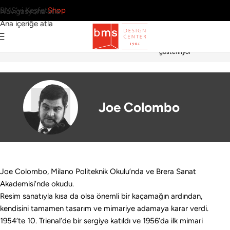
BMS’yi Keşfet
Shop
Navigasyona atla
Ana içeriğe atla
Tek bir sonuç
Ana Sayfa
›
Tasarımcılar
›
Joe Colombo
gösteriliyor
Joe Colombo
Joe Colombo, Milano Politeknik Okulu’nda ve Brera Sanat
Akademisi’nde okudu.
Resim sanatıyla kısa da olsa önemli bir kaçamağın ardından,
kendisini tamamen tasarım ve mimariye adamaya karar verdi.
1954’te 10. Trienal’de bir sergiye katıldı ve 1956’da ilk mimari