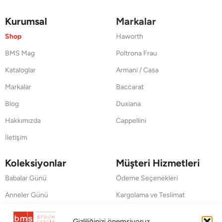
Kurumsal
Markalar
Shop
Haworth
BMS Mag
Poltrona Frau
Kataloglar
Armani / Casa
Markalar
Baccarat
Blog
Duxiana
Hakkımızda
Cappellini
İletişim
Koleksiyonlar
Müşteri Hizmetleri
Babalar Günü
Ödeme Seçenekleri
Anneler Günü
Kargolama ve Teslimat
Sevgililer Günü
Garanti Şartları
Gizliliğinizi önemsiyoruz