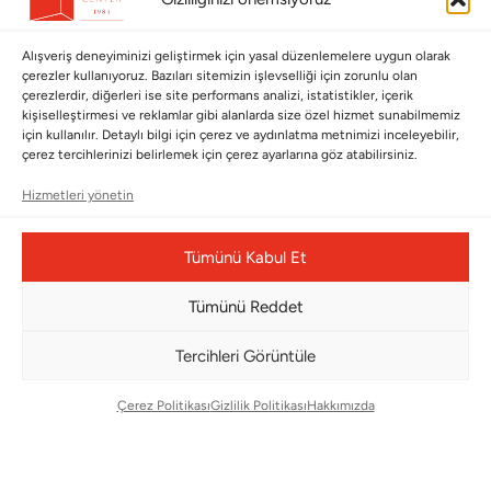
Saraylardan Evinize
İade Politikası
Wedding
Kullanım Koşulları
Alışveriş deneyiminizi geliştirmek için yasal düzenlemelere uygun olarak
çerezler kullanıyoruz. Bazıları sitemizin işlevselliği için zorunlu olan
Pet Collection
KVKK
çerezlerdir, diğerleri ise site performans analizi, istatistikler, içerik
kişiselleştirmesi ve reklamlar gibi alanlarda size özel hizmet sunabilmemiz
Yılbaşı
Mesafeli Satış Sözleşmesi
için kullanılır. Detaylı bilgi için çerez ve aydınlatma metnimizi inceleyebilir,
çerez tercihlerinizi belirlemek için çerez ayarlarına göz atabilirsiniz.
Yat
Ödeme Bildirimi
Hizmetleri yönetin
Hata Bildirim Formu
BÜLTENİMİZE ABONE OLUN
Tümünü Kabul Et
Kayıt olun ve fırsatlardan ilk siz yararlanın!
Tümünü Reddet
Bültenimize Abone Olun
Tercihleri Görüntüle
Bizi Takip Edin
Çerez Politikası
Gizlilik Politikası
Hakkımızda