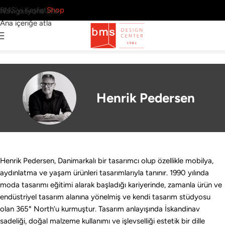
BMS’yi Keşfet
Shop
Navigasyona atla
Ana içeriğe atla
9 Sonuç
Ana Sayfa
›
Tasarımcılar
›
Henrik Pedersen
Henrik Pedersen
Henrik Pedersen, Danimarkalı bir tasarımcı olup özellikle mobilya,
aydınlatma ve yaşam ürünleri tasarımlarıyla tanınır. 1990 yılında
moda tasarımı eğitimi alarak başladığı kariyerinde, zamanla ürün ve
endüstriyel tasarım alanına yönelmiş ve kendi tasarım stüdyosu
olan 365° North’u kurmuştur. Tasarım anlayışında İskandinav
sadeliği, doğal malzeme kullanımı ve işlevselliği estetik bir dille