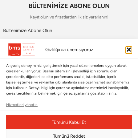
BÜLTENİMİZE ABONE OLUN
Kayıt olun ve fırsatlardan ilk siz yararlanın!
Bültenimize Abone Olun
Bizi Takip Edin
Gizliliğinizi önemsiyoruz
Alışveriş deneyiminizi geliştirmek için yasal düzenlemelere uygun olarak
çerezler kullanıyoruz. Bazıları sitemizin işlevselliği için zorunlu olan
çerezlerdir, diğerleri ise site performans analizi, istatistikler, içerik
kişiselleştirmesi ve reklamlar gibi alanlarda size özel hizmet sunabilmemiz
için kullanılır. Detaylı bilgi için çerez ve aydınlatma metnimizi inceleyebilir,
çerez tercihlerinizi belirlemek için çerez ayarlarına göz atabilirsiniz.
Hizmetleri yönetin
Çerez Yönetim Paneli
Tümünü Kabul Et
Tümünü Reddet