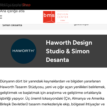
BMS’yi Keşfet
Shop
Navigasyona atla
Ana içeriğe atla
Tek bir sonuç
Ana Sayfa
›
Tasarımcılar
›
Haworth Design Studio &
gösteriliyor
Simon Desanta
Haworth Design
Studio & Simon
Desanta
Dünyanın dört bir yanındaki kaynaklardan ve bilgiden yararlanan
Haworth Tasarım Stüdyosu, yeni ve çığır açan yenilikleri belirlemek,
geliştirmek ve başlatmak için araştırma ve geliştirme ortaklarıyla
işbirliği yapıyor. Üç önemli lokasyondaki (Çin, Almanya ve Amerika
Birleşik Devletleri) tasarım merkezleriyle ekip, bölgesel ihtiyaçlar ve