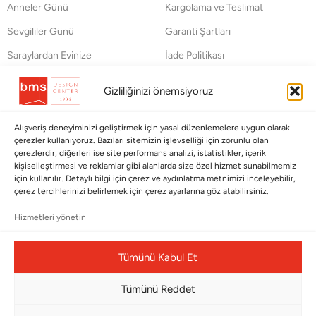
Anneler Günü
Kargolama ve Teslimat
Sevgililer Günü
Garanti Şartları
Saraylardan Evinize
İade Politikası
Wedding
Kullanım Koşulları
Gizliliğinizi önemsiyoruz
Pet Collection
KVKK
Yılbaşı
Mesafeli Satış Sözleşmesi
Alışveriş deneyiminizi geliştirmek için yasal düzenlemelere uygun olarak
çerezler kullanıyoruz. Bazıları sitemizin işlevselliği için zorunlu olan
Yat
Ödeme Bildirimi
çerezlerdir, diğerleri ise site performans analizi, istatistikler, içerik
kişiselleştirmesi ve reklamlar gibi alanlarda size özel hizmet sunabilmemiz
Hata Bildirim Formu
için kullanılır. Detaylı bilgi için çerez ve aydınlatma metnimizi inceleyebilir,
çerez tercihlerinizi belirlemek için çerez ayarlarına göz atabilirsiniz.
BÜLTENİMİZE ABONE OLUN
Hizmetleri yönetin
Kayıt olun ve fırsatlardan ilk siz yararlanın!
Tümünü Kabul Et
Bültenimize Abone Olun
Tümünü Reddet
Bizi Takip Edin