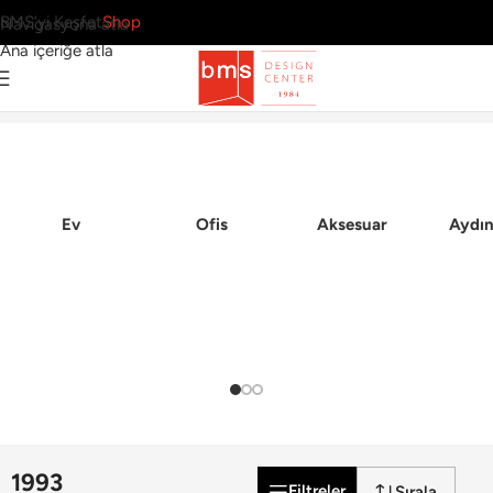
BMS’yi Keşfet
Shop
Navigasyona atla
Ana içeriğe atla
3 Sonuç
Ana Sayfa
Ev
Ofis
Aksesuar
Aydın
1993
Filtreler