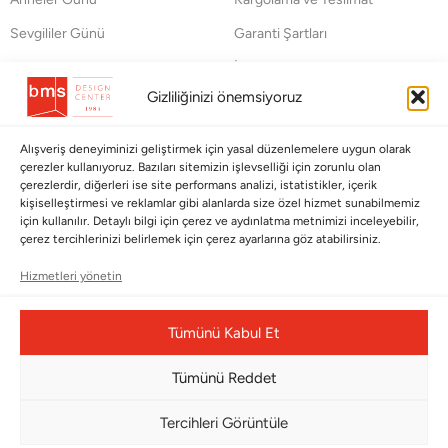
Sevgililer Günü
Garanti Şartları
Saraylardan Evinize
İade Politikası
Gizliliğinizi önemsiyoruz
Wedding
Kullanım Koşulları
Pet Collection
KVKK
Alışveriş deneyiminizi geliştirmek için yasal düzenlemelere uygun olarak
çerezler kullanıyoruz. Bazıları sitemizin işlevselliği için zorunlu olan
Yılbaşı
Mesafeli Satış Sözleşmesi
çerezlerdir, diğerleri ise site performans analizi, istatistikler, içerik
Yat
Ödeme Bildirimi
kişiselleştirmesi ve reklamlar gibi alanlarda size özel hizmet sunabilmemiz
için kullanılır. Detaylı bilgi için çerez ve aydınlatma metnimizi inceleyebilir,
Hata Bildirim Formu
çerez tercihlerinizi belirlemek için çerez ayarlarına göz atabilirsiniz.
Hizmetleri yönetin
BÜLTENİMİZE ABONE OLUN
Kayıt olun ve fırsatlardan ilk siz yararlanın!
Tümünü Kabul Et
Bültenimize Abone Olun
Tümünü Reddet
Bizi Takip Edin
Tercihleri Görüntüle