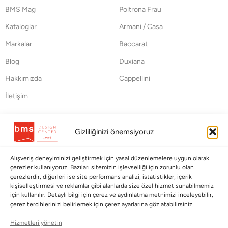
BMS Mag
Poltrona Frau
Kataloglar
Armani / Casa
Markalar
Baccarat
Blog
Duxiana
Hakkımızda
Cappellini
İletişim
Koleksiyonlar
Müşteri Hizmetleri
Gizliliğinizi önemsiyoruz
Babalar Günü
Ödeme Seçenekleri
Anneler Günü
Kargolama ve Teslimat
Alışveriş deneyiminizi geliştirmek için yasal düzenlemelere uygun olarak
çerezler kullanıyoruz. Bazıları sitemizin işlevselliği için zorunlu olan
Sevgililer Günü
Garanti Şartları
çerezlerdir, diğerleri ise site performans analizi, istatistikler, içerik
kişiselleştirmesi ve reklamlar gibi alanlarda size özel hizmet sunabilmemiz
Saraylardan Evinize
İade Politikası
için kullanılır. Detaylı bilgi için çerez ve aydınlatma metnimizi inceleyebilir,
çerez tercihlerinizi belirlemek için çerez ayarlarına göz atabilirsiniz.
Wedding
Kullanım Koşulları
Hizmetleri yönetin
Pet Collection
KVKK