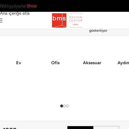
BMS’yi Keşfet
Shop
Navigasyona atla
Ana içeriğe atla
Tek bir sonuç
Ana Sayfa
gösteriliyor
Ev
Ofis
Aksesuar
Aydın