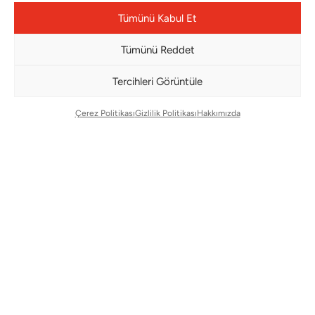
Yılbaşı
Mesafeli Satış Sözleşmesi
Tümünü Kabul Et
Yat
Ödeme Bildirimi
Tümünü Reddet
Hata Bildirim Formu
Tercihleri Görüntüle
BÜLTENİMİZE ABONE OLUN
Çerez Politikası
Gizlilik Politikası
Hakkımızda
Kayıt olun ve fırsatlardan ilk siz yararlanın!
Bültenimize Abone Olun
Bizi Takip Edin