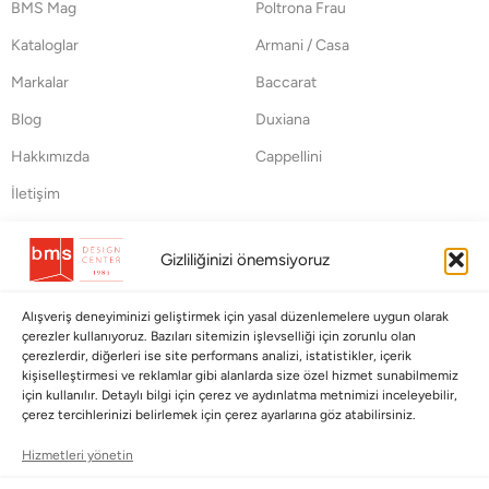
BMS Mag
Poltrona Frau
Kataloglar
Armani / Casa
Markalar
Baccarat
Blog
Duxiana
Hakkımızda
Cappellini
İletişim
Koleksiyonlar
Müşteri Hizmetleri
Gizliliğinizi önemsiyoruz
Babalar Günü
Ödeme Seçenekleri
Alışveriş deneyiminizi geliştirmek için yasal düzenlemelere uygun olarak
Anneler Günü
Kargolama ve Teslimat
çerezler kullanıyoruz. Bazıları sitemizin işlevselliği için zorunlu olan
çerezlerdir, diğerleri ise site performans analizi, istatistikler, içerik
Sevgililer Günü
Garanti Şartları
kişiselleştirmesi ve reklamlar gibi alanlarda size özel hizmet sunabilmemiz
Saraylardan Evinize
İade Politikası
için kullanılır. Detaylı bilgi için çerez ve aydınlatma metnimizi inceleyebilir,
çerez tercihlerinizi belirlemek için çerez ayarlarına göz atabilirsiniz.
Wedding
Kullanım Koşulları
Hizmetleri yönetin
Pet Collection
KVKK