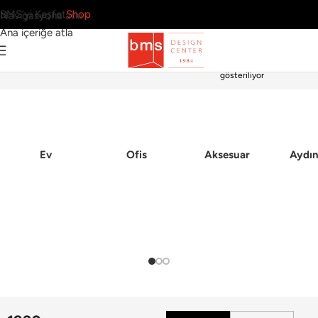
BMS’yi Keşfet
Shop
Navigasyona atla
Ana içeriğe atla
Tek bir sonuç
Ana Sayfa
gösteriliyor
Ev
Ofis
Aksesuar
Aydın