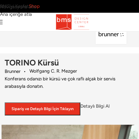
BMS’yi Keşfet
Shop
Navigasyona atla
Ana içeriğe atla
Ana Sayfa
›
Ofis
›
Kürsü
›
Brunner
›
TORINO Kürsü
TORINO Kürsü
Wolfgang C. R. Mezger
Brunner
Konferans odanızı bir kürsü ve çok raflı alçak bir servis
arabasıyla donatın.
Detaylı Bilgi Al
Sipariş ve Detaylı Bilgi İçin Tıklayın