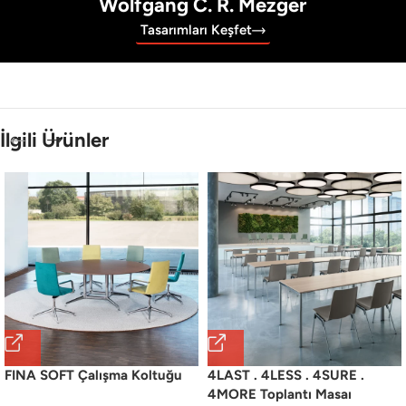
Wolfgang C. R. Mezger
Tasarımları Keşfet
İlgili Ürünler
FINA SOFT Çalışma Koltuğu
4LAST . 4LESS . 4SURE .
4MORE Toplantı Masaı