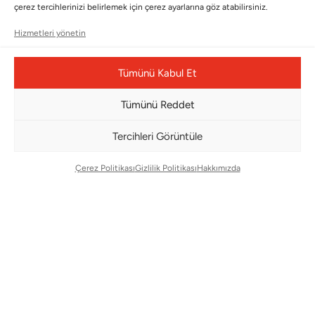
çerez tercihlerinizi belirlemek için çerez ayarlarına göz atabilirsiniz.
Bizi Takip Edin
Hizmetleri yönetin
Tümünü Kabul Et
Tümünü Reddet
Tercihleri Görüntüle
Çerez Politikası
Gizlilik Politikası
Hakkımızda
Çerez Yönetim Paneli
© Copyright 2026 |
BMS DESIGN CENTER