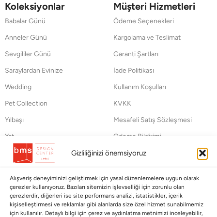
Koleksiyonlar
Müşteri Hizmetleri
Babalar Günü
Ödeme Seçenekleri
Anneler Günü
Kargolama ve Teslimat
Sevgililer Günü
Garanti Şartları
Saraylardan Evinize
İade Politikası
Wedding
Kullanım Koşulları
Pet Collection
KVKK
Yılbaşı
Mesafeli Satış Sözleşmesi
Yat
Ödeme Bildirimi
Hata Bildirim Formu
Gizliliğinizi önemsiyoruz
BÜLTENİMİZE ABONE OLUN
Alışveriş deneyiminizi geliştirmek için yasal düzenlemelere uygun olarak
çerezler kullanıyoruz. Bazıları sitemizin işlevselliği için zorunlu olan
Kayıt olun ve fırsatlardan ilk siz yararlanın!
çerezlerdir, diğerleri ise site performans analizi, istatistikler, içerik
kişiselleştirmesi ve reklamlar gibi alanlarda size özel hizmet sunabilmemiz
için kullanılır. Detaylı bilgi için çerez ve aydınlatma metnimizi inceleyebilir,
Bültenimize Abone Olun