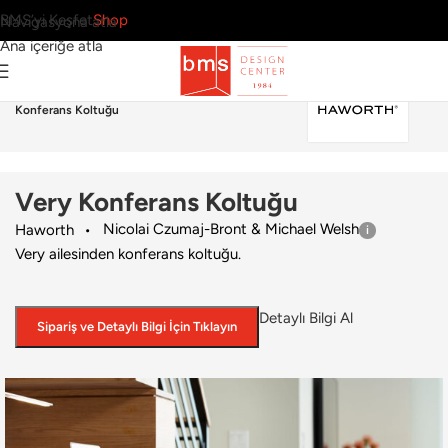
BMS’yi Keşfet
Shop
Navigasyona atla
Ana içeriğe atla
Ana Sayfa
›
Ofis
›
Konferans Koltuğu
›
Haworth
›
Very
Konferans Koltuğu
Very Konferans Koltuğu
Nicolai Czumaj-Bront & Michael Welsh
Haworth
Very ailesinden konferans koltuğu.
Detaylı Bilgi Al
Sipariş ve Detaylı Bilgi İçin Tıklayın