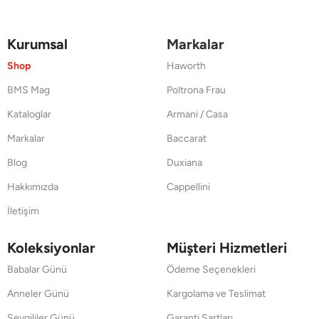
Kurumsal
Markalar
Shop
Haworth
BMS Mag
Poltrona Frau
Kataloglar
Armani / Casa
Markalar
Baccarat
Blog
Duxiana
Hakkımızda
Cappellini
İletişim
Koleksiyonlar
Müşteri Hizmetleri
Babalar Günü
Ödeme Seçenekleri
Anneler Günü
Kargolama ve Teslimat
Sevgililer Günü
Garanti Şartları