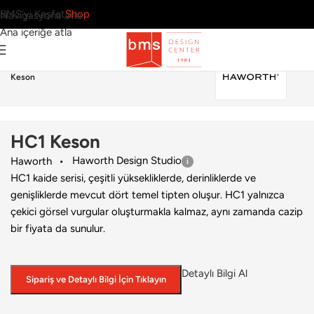
BMS’yi Keşfet
Shop
Navigasyona atla
Ana içeriğe atla
Ana Sayfa
›
Ofis
›
Depolama Sistemi
›
Haworth
›
HC1
Keson
HC1 Keson
Haworth Design Studio
Haworth
HC1 kaide serisi, çeşitli yüksekliklerde, derinliklerde ve
genişliklerde mevcut dört temel tipten oluşur. HC1 yalnızca
çekici görsel vurgular oluşturmakla kalmaz, aynı zamanda cazip
bir fiyata da sunulur.
Detaylı Bilgi Al
Sipariş ve Detaylı Bilgi İçin Tıklayın