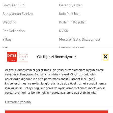
Sevgililer Günü
Garanti Şartları
Saraylardan Evinize
İade Politikası
Wedding
Kullanım Koşulları
Pet Collection
KVKK
Yılbaşı
Mesafeli Satış Sözleşmesi
Yat
Ödeme Bildirimi
Hata Bildirim Formu
Gizliliğinizi önemsiyoruz
BÜLTENİMİZE ABONE OLUN
Alışveriş deneyiminizi geliştirmek için yasal düzenlemelere uygun olarak
çerezler kullanıyoruz. Bazıları sitemizin işlevselliği için zorunlu olan
Kayıt olun ve fırsatlardan ilk siz yararlanın!
çerezlerdir, diğerleri ise site performans analizi, istatistikler, içerik
kişiselleştirmesi ve reklamlar gibi alanlarda size özel hizmet sunabilmemiz
için kullanılır. Detaylı bilgi için çerez ve aydınlatma metnimizi inceleyebilir,
Bültenimize Abone Olun
çerez tercihlerinizi belirlemek için çerez ayarlarına göz atabilirsiniz.
Bizi Takip Edin
Hizmetleri yönetin