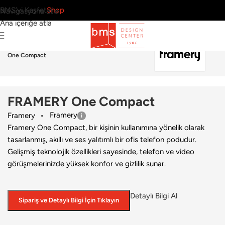
BMS’yi Keşfet
Shop
Navigasyona atla
Ana içeriğe atla
Ana Sayfa
›
Ofis
›
Akustik Kabin
›
Framery
›
FRAMERY
One Compact
FRAMERY One Compact
Framery
Framery
Framery One Compact, bir kişinin kullanımına yönelik olarak
tasarlanmış, akıllı ve ses yalıtımlı bir ofis telefon podudur.
Gelişmiş teknolojik özellikleri sayesinde, telefon ve video
görüşmelerinizde yüksek konfor ve gizlilik sunar.
Detaylı Bilgi Al
Sipariş ve Detaylı Bilgi İçin Tıklayın