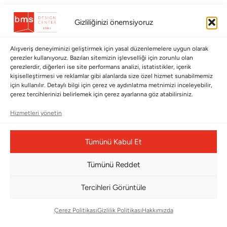
BÜLTENİMİZE ABONE OLUN
Gizliliğinizi önemsiyoruz
Kayıt olun ve fırsatlardan ilk siz yararlanın!
Alışveriş deneyiminizi geliştirmek için yasal düzenlemelere uygun olarak
çerezler kullanıyoruz. Bazıları sitemizin işlevselliği için zorunlu olan
Bültenimize Abone Olun
çerezlerdir, diğerleri ise site performans analizi, istatistikler, içerik
kişiselleştirmesi ve reklamlar gibi alanlarda size özel hizmet sunabilmemiz
Bizi Takip Edin
için kullanılır. Detaylı bilgi için çerez ve aydınlatma metnimizi inceleyebilir,
çerez tercihlerinizi belirlemek için çerez ayarlarına göz atabilirsiniz.
Hizmetleri yönetin
Tümünü Kabul Et
Tümünü Reddet
Tercihleri Görüntüle
Çerez Yönetim Paneli
Çerez Politikası
Gizlilik Politikası
Hakkımızda