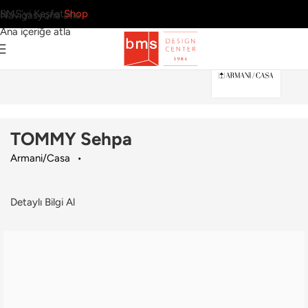
BMS’yi Keşfet
Shop
Navigasyona atla
Ana içeriğe atla
Ana Sayfa
›
Ev
›
Sehpa
›
Armani/Casa
›
TOMMY Sehpa
TOMMY Sehpa
Armani/Casa
Detaylı Bilgi Al