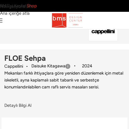
BMS’yi Keşfet
Shop
Navigasyona atla
Ana içeriğe atla
Ana Sayfa
›
Ev
›
Sehpa
›
Cappellini
›
FLOE Sehpa
FLOE Sehpa
Daisuke Kitagawa
2024
Cappellini
Mekanları farklı ihtiyaçlara göre yeniden düzenlemek için metal
iskeletli, ayna kaplamalı sabit tabanlı ve serbestçe
konumlandırılabilen cam raflı servis masaları serisi.
Detaylı Bilgi Al