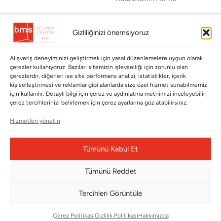
BÜLTENİMİZE ABONE OLUN
Gizliliğinizi önemsiyoruz
Kayıt olun ve fırsatlardan ilk siz yararlanın!
Alışveriş deneyiminizi geliştirmek için yasal düzenlemelere uygun olarak
Bültenimize Abone Olun
çerezler kullanıyoruz. Bazıları sitemizin işlevselliği için zorunlu olan
çerezlerdir, diğerleri ise site performans analizi, istatistikler, içerik
Bizi Takip Edin
kişiselleştirmesi ve reklamlar gibi alanlarda size özel hizmet sunabilmemiz
için kullanılır. Detaylı bilgi için çerez ve aydınlatma metnimizi inceleyebilir,
çerez tercihlerinizi belirlemek için çerez ayarlarına göz atabilirsiniz.
Hizmetleri yönetin
Tümünü Kabul Et
Tümünü Reddet
Tercihleri Görüntüle
Çerez Yönetim Paneli
Çerez Politikası
Gizlilik Politikası
Hakkımızda