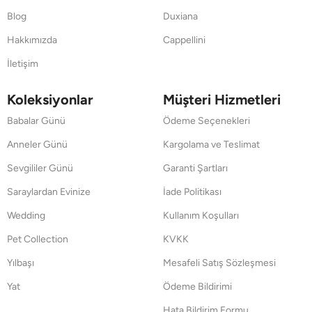
Blog
Duxiana
Hakkımızda
Cappellini
İletişim
Koleksiyonlar
Müşteri Hizmetleri
Babalar Günü
Ödeme Seçenekleri
Anneler Günü
Kargolama ve Teslimat
Sevgililer Günü
Garanti Şartları
Saraylardan Evinize
İade Politikası
Wedding
Kullanım Koşulları
Pet Collection
KVKK
Yılbaşı
Mesafeli Satış Sözleşmesi
Yat
Ödeme Bildirimi
Hata Bildirim Formu