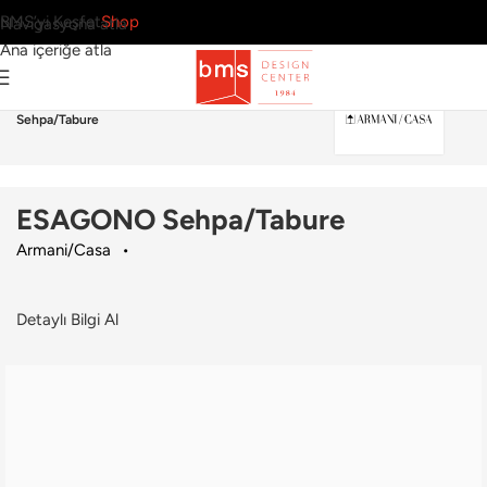
BMS’yi Keşfet
Shop
Navigasyona atla
Ana içeriğe atla
Ana Sayfa
›
Ev
›
Sehpa
›
Armani/Casa
›
ESAGONO
Sehpa/Tabure
ESAGONO Sehpa/Tabure
Armani/Casa
Detaylı Bilgi Al