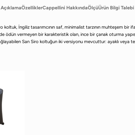
Açıklama
Özellikler
Cappellini Hakkında
Ölçü
Ürün Bilgi Talebi
o koltuk, İngiliz tasarımcının saf, minimalist tarzının muhteşem bir i
lde ödün vermeyen bir karakteristik olan, ince bir çanak oturma yapı
bilen San Siro koltuğun iki versiyonu mevcuttur: ayaklı veya teker