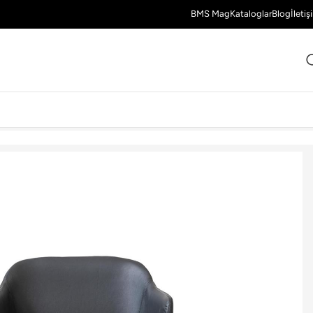
BMS Mag
Kataloglar
Blog
İletiş