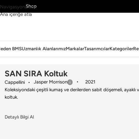
MS’yi Keşfet
Shop
Navigasyona atla
Ana içeriğe atla
eden BMS
Uzmanlık Alanlarımız
Markalar
Tasarımcılar
Kategoriler
Re
Ana Sayfa
›
Ev
›
Koltuk & Berjer
›
Cappellini
›
SAN SIRA Koltuk
SAN SIRA Koltuk
Jasper Morrison
2021
Cappellini
Koleksiyondaki çeşitli kumaş ve derilerden sabit döşemeli, ayaklı ve
koltuk.
Detaylı Bilgi Al