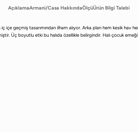
Açıklama
Armani/Casa Hakkında
Ölçü
Ürün Bilgi Talebi
n iç içe geçmiş tasarımından ilham alıyor. Arka plan hem kesik hav he
miştir. Üç boyutlu etki bu halıda özellikle belirgindir. Halı çocuk em