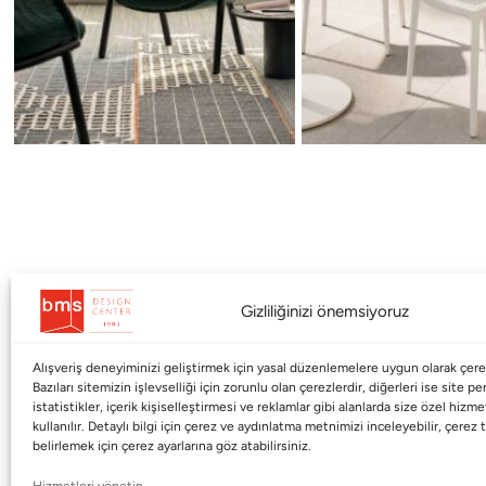
Gizliliğinizi önemsiyoruz
Alışveriş deneyiminizi geliştirmek için yasal düzenlemelere uygun olarak çerez
Kurumsal
Markalar
Bazıları sitemizin işlevselliği için zorunlu olan çerezlerdir, diğerleri ise site p
istatistikler, içerik kişiselleştirmesi ve reklamlar gibi alanlarda size özel hiz
kullanılır. Detaylı bilgi için çerez ve aydınlatma metnimizi inceleyebilir, çerez t
Shop
Haworth
belirlemek için çerez ayarlarına göz atabilirsiniz.
BMS Mag
Poltrona Frau