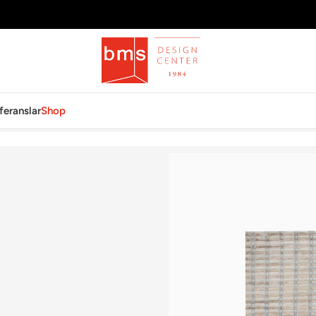
feranslar
Shop