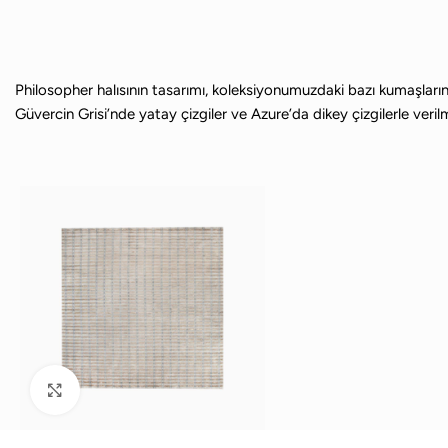
Philosopher halısının tasarımı, koleksiyonumuzdaki bazı kumaşları
Güvercin Grisi’nde yatay çizgiler ve Azure’da dikey çizgilerle veril
Büyütmek için tıklayın