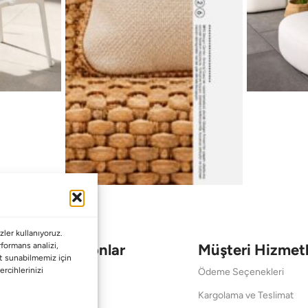
ler kullanıyoruz.
Koleksiyonlar
Müşteri Hizmetl
erformans analizi,
met sunabilmemiz için
ercihlerinizi
Babalar Günü
Ödeme Seçenekleri
Anneler Günü
Kargolama ve Teslimat