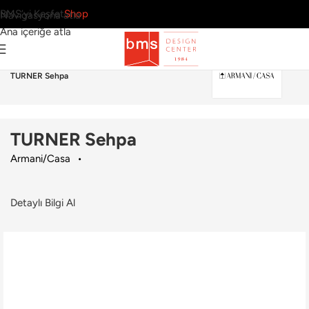
BMS’yi Keşfet
Shop
Navigasyona atla
Ana içeriğe atla
Ana Sayfa
›
Dış Mekan
›
Sehpa
›
Armani/Casa
›
TURNER Sehpa
TURNER Sehpa
Armani/Casa
Detaylı Bilgi Al