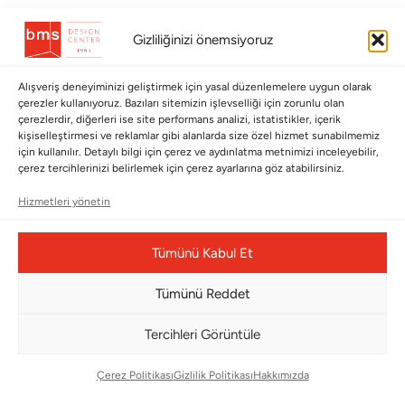
BÜLTENİMİZE ABONE OLUN
Gizliliğinizi önemsiyoruz
Kayıt olun ve fırsatlardan ilk siz yararlanın!
Alışveriş deneyiminizi geliştirmek için yasal düzenlemelere uygun olarak
çerezler kullanıyoruz. Bazıları sitemizin işlevselliği için zorunlu olan
Bültenimize Abone Olun
çerezlerdir, diğerleri ise site performans analizi, istatistikler, içerik
kişiselleştirmesi ve reklamlar gibi alanlarda size özel hizmet sunabilmemiz
Bizi Takip Edin
için kullanılır. Detaylı bilgi için çerez ve aydınlatma metnimizi inceleyebilir,
çerez tercihlerinizi belirlemek için çerez ayarlarına göz atabilirsiniz.
Hizmetleri yönetin
Tümünü Kabul Et
Tümünü Reddet
Tercihleri Görüntüle
Çerez Yönetim Paneli
Çerez Politikası
Gizlilik Politikası
Hakkımızda