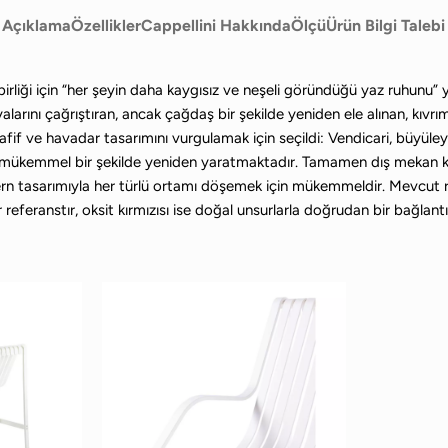
Açıklama
Özellikler
Cappellini Hakkında
Ölçü
Ürün Bilgi Talebi
işbirliği için “her şeyin daha kaygısız ve neşeli göründüğü yaz ruhun
arını çağrıştıran, ancak çağdaş bir şekilde yeniden ele alınan, kıvrımlı
fif ve havadar tasarımını vurgulamak için seçildi: Vendicari, büyüleyi
ini mükemmel bir şekilde yeniden yaratmaktadır. Tamamen dış mekan ku
rn tasarımıyla her türlü ortamı döşemek için mükemmeldir. Mevcut ren
 referanstır, oksit kırmızısı ise doğal unsurlarla doğrudan bir bağlantı