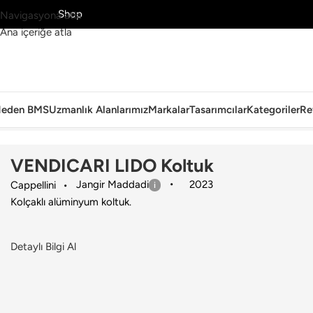
MS’yi Keşfet
Shop
Navigasyona atla
Ana içeriğe atla
eden BMS
Uzmanlık Alanlarımız
Markalar
Tasarımcılar
Kategoriler
Re
Ana Sayfa
›
Dış Mekan
›
Koltuk
›
Cappellini
›
VENDICARI LIDO Koltuk
VENDICARI LIDO Koltuk
Jangir Maddadi
2023
Cappellini
Kolçaklı alüminyum koltuk.
Detaylı Bilgi Al