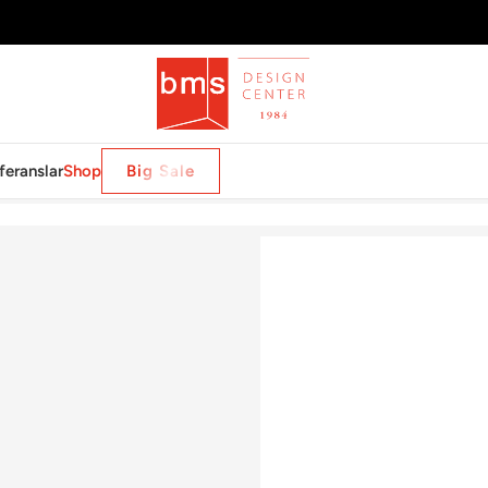
feranslar
Shop
Big Sale