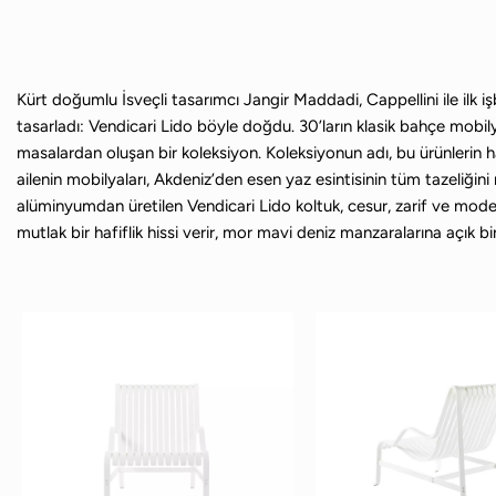
Kürt doğumlu İsveçli tasarımcı Jangir Maddadi, Cappellini ile ilk 
tasarladı: Vendicari Lido böyle doğdu. 30’ların klasik bahçe mobilyal
masalardan oluşan bir koleksiyon. Koleksiyonun adı, bu ürünlerin ha
ailenin mobilyaları, Akdeniz’den esen yaz esintisinin tüm tazeliğ
alüminyumdan üretilen Vendicari Lido koltuk, cesur, zarif ve mode
mutlak bir hafiflik hissi verir, mor mavi deniz manzaralarına açık bir