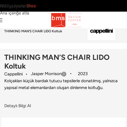
BMS’yi Keşfet
Shop
Navigasyona atla
Ana içeriğe atla
Ana Sayfa
›
Dış Mekan
›
Koltuk
›
Cappellini
›
THINKING MAN’S CHAIR LIDO Koltuk
THINKING MAN’S CHAIR LIDO
Koltuk
Jasper Morrison
2023
Cappellini
Kolçakları küçük bardak tutucu tepsilerle donatılmış, yalnızca
yapısal metal elemanlardan oluşan dinlenme koltuğu.
Detaylı Bilgi Al