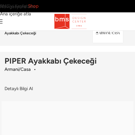
BMS’yi Keşfet
Shop
Navigasyona atla
Ana içeriğe atla
Ana Sayfa
›
Aksesuar
›
Diğer
›
Armani/Casa
›
PIPER
Ayakkabı Çekeceği
PIPER Ayakkabı Çekeceği
Armani/Casa
Detaylı Bilgi Al