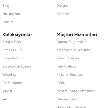
Blog
Duxiana
Hakkımızda
Cappellini
İletişim
Koleksiyonlar
Müşteri Hizmetleri
Babalar Günü
Ödeme Seçenekleri
Anneler Günü
Kargolama ve Teslimat
Sevgililer Günü
Garanti Şartları
Saraylardan Evinize
İade Politikası
Wedding
Kullanım Koşulları
Pet Collection
KVKK
Yılbaşı
Mesafeli Satış Sözleşmesi
Yat
Ödeme Bildirimi
Hata Bildirim Formu