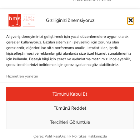
BÜLTENİMİZE ABONE OLUN
Gizliliğinizi önemsiyoruz
Kayıt olun ve fırsatlardan ilk siz yararlanın!
Alışveriş deneyiminizi geliştirmek için yasal düzenlemelere uygun olarak
Bültenimize Abone Olun
çerezler kullanıyoruz. Bazıları sitemizin işlevselliği için zorunlu olan
çerezlerdir, diğerleri ise site performans analizi, istatistikler, içerik
Bizi Takip Edin
kişiselleştirmesi ve reklamlar gibi alanlarda size özel hizmet sunabilmemiz
için kullanılır. Detaylı bilgi için çerez ve aydınlatma metnimizi inceleyebilir,
çerez tercihlerinizi belirlemek için çerez ayarlarına göz atabilirsiniz.
Hizmetleri yönetin
Tümünü Kabul Et
Tümünü Reddet
Tercihleri Görüntüle
Çerez Yönetim Paneli
Çerez Politikası
Gizlilik Politikası
Hakkımızda