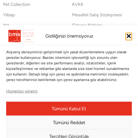
Pet Collection
KVKK
Yılbaşı
Mesafeli Satış Sözleşmesi
Yat
Ödeme Bildirimi
Gizliliğinizi önemsiyoruz
Hata Bildirim Formu
BÜLTENİMİZE ABONE OLUN
Alışveriş deneyiminizi geliştirmek için yasal düzenlemelere uygun olarak
çerezler kullanıyoruz. Bazıları sitemizin işlevselliği için zorunlu olan
Kayıt olun ve fırsatlardan ilk siz yararlanın!
çerezlerdir, diğerleri ise site performans analizi, istatistikler, içerik
kişiselleştirmesi ve reklamlar gibi alanlarda size özel hizmet sunabilmemiz
için kullanılır. Detaylı bilgi için çerez ve aydınlatma metnimizi inceleyebilir,
Bültenimize Abone Olun
çerez tercihlerinizi belirlemek için çerez ayarlarına göz atabilirsiniz.
Bizi Takip Edin
Hizmetleri yönetin
Tümünü Kabul Et
Tümünü Reddet
Tercihleri Görüntüle