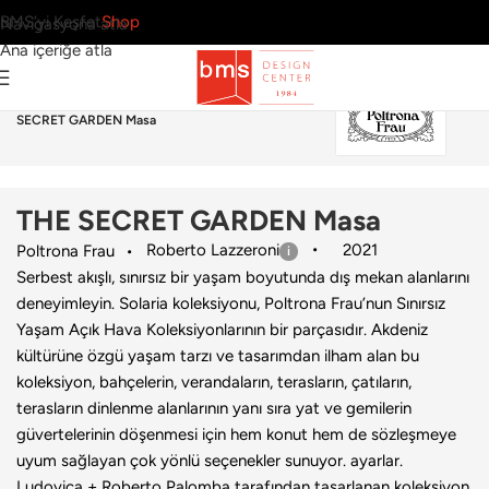
BMS’yi Keşfet
Shop
Navigasyona atla
Ana içeriğe atla
Ana Sayfa
›
Dış Mekan
›
Masa
›
Poltrona Frau
›
THE
SECRET GARDEN Masa
THE SECRET GARDEN Masa
Roberto Lazzeroni
2021
Poltrona Frau
Serbest akışlı, sınırsız bir yaşam boyutunda dış mekan alanlarını
deneyimleyin. Solaria koleksiyonu, Poltrona Frau’nun Sınırsız
Yaşam Açık Hava Koleksiyonlarının bir parçasıdır. Akdeniz
kültürüne özgü yaşam tarzı ve tasarımdan ilham alan bu
koleksiyon, bahçelerin, verandaların, terasların, çatıların,
terasların dinlenme alanlarının yanı sıra yat ve gemilerin
güvertelerinin döşenmesi için hem konut hem de sözleşmeye
uyum sağlayan çok yönlü seçenekler sunuyor. ayarlar.
Ludovica + Roberto Palomba tarafından tasarlanan koleksiyon,