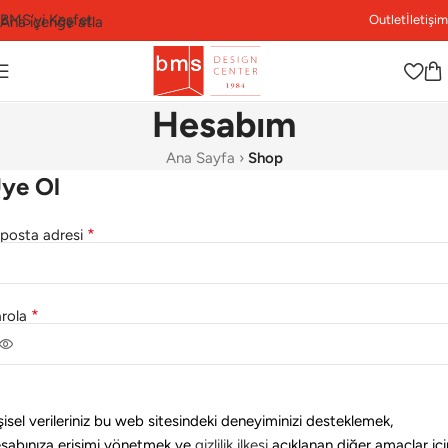
BMS’yi Keşfet
Shop
Outlet
İletişim
Ana içeriğe atla
Hesabım
Ana Sayfa
›
Shop
ye Ol
*
posta adresi
*
arola
şisel verileriniz bu web sitesindeki deneyiminizi desteklemek,
sabınıza erişimi yönetmek ve
gizlilik ilkesi
açıklanan diğer amaçlar içi