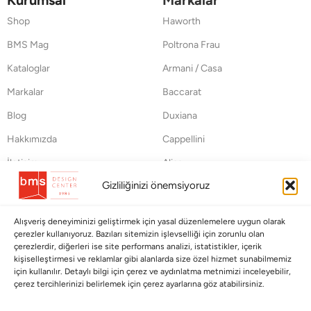
Kurumsal
Markalar
Shop
Haworth
BMS Mag
Poltrona Frau
Kataloglar
Armani / Casa
Markalar
Baccarat
Blog
Duxiana
Hakkımızda
Cappellini
İletişim
Alias
Gizliliğinizi önemsiyoruz
Koleksiyonlar
Müşteri Hizmetleri
Babalar Günü
Ödeme Seçenekleri
Alışveriş deneyiminizi geliştirmek için yasal düzenlemelere uygun olarak
çerezler kullanıyoruz. Bazıları sitemizin işlevselliği için zorunlu olan
Anneler Günü
Kargolama ve Teslimat
çerezlerdir, diğerleri ise site performans analizi, istatistikler, içerik
kişiselleştirmesi ve reklamlar gibi alanlarda size özel hizmet sunabilmemiz
Sevgililer Günü
Garanti Şartları
için kullanılır. Detaylı bilgi için çerez ve aydınlatma metnimizi inceleyebilir,
çerez tercihlerinizi belirlemek için çerez ayarlarına göz atabilirsiniz.
Saraylardan Evinize
İade Politikası