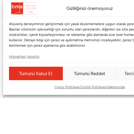
Gizliliğinizi önemsiyoruz
Alışveriş deneyiminizi geliştirmek için yasal düzenlemelere uygun olarak çerez
Kurumsal
Markalar
Bazıları sitemizin işlevselliği için zorunlu olan çerezlerdir, diğerleri ise site p
istatistikler, içerik kişiselleştirmesi ve reklamlar gibi alanlarda size özel hiz
Shop
Haworth
kullanılır. Detaylı bilgi için çerez ve aydınlatma metnimizi inceleyebilir, çerez t
belirlemek için çerez ayarlarına göz atabilirsiniz.
BMS Mag
Poltrona Frau
Hizmetleri yönetin
Kataloglar
Armani / Casa
Markalar
Baccarat
Tümünü Kabul Et
Tümünü Reddet
Terci
Blog
Duxiana
Çerez Politikası
Gizlilik Politikası
Hakkımızda
Hakkımızda
Cappellini
İletişim