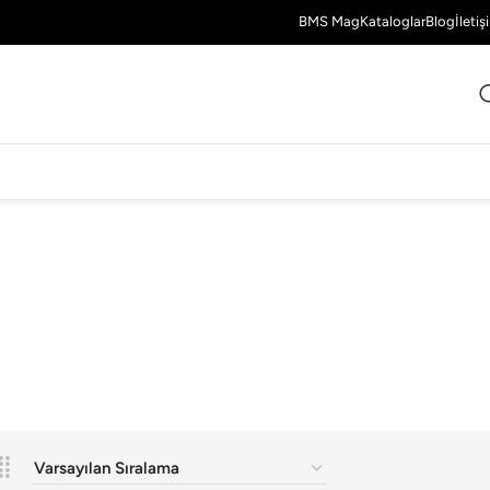
BMS Mag
Kataloglar
Blog
İletiş
2 Sonuç