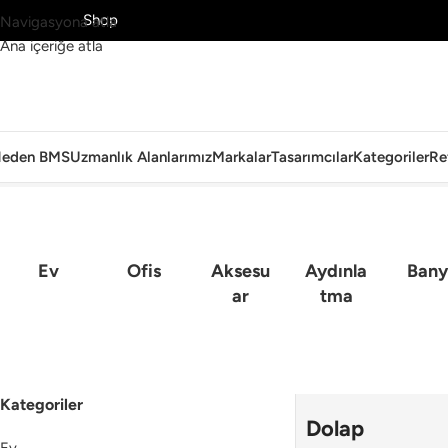
MS’yi Keşfet
Shop
Navigasyona atla
Ana içeriğe atla
eden BMS
Uzmanlık Alanlarımız
Markalar
Tasarımcılar
Kategoriler
Re
Ana Sayfa
›
Ofis
›
Dolap
Ev
Ofis
Aksesu
Aydınla
Bany
Ar
Tma
Kategoriler
Dolap