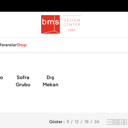
feranslar
Shop
o
Sofra
Dış
Grubu
Mekan
Göster
9
12
18
24