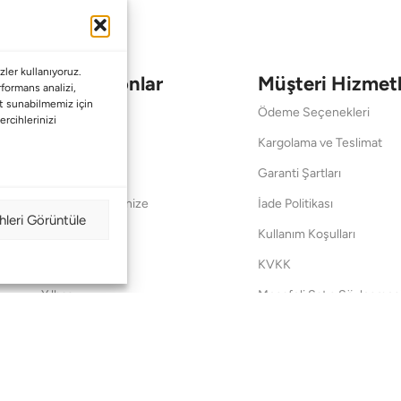
ler kullanıyoruz.
Koleksiyonlar
Müşteri Hizmetl
erformans analizi,
met sunabilmemiz için
Babalar Günü
Ödeme Seçenekleri
ercihlerinizi
Anneler Günü
Kargolama ve Teslimat
Sevgililer Günü
Garanti Şartları
Saraylardan Evinize
İade Politikası
hleri Görüntüle
Wedding
Kullanım Koşulları
Pet Collection
KVKK
Yılbaşı
Mesafeli Satış Sözleşmes
Yat
Ödeme Bildirimi
Hata Bildirim Formu