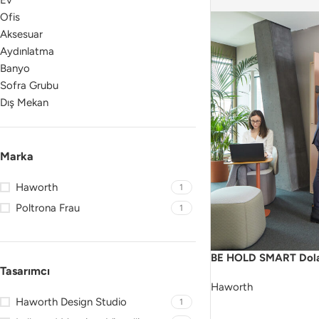
Ev
Ofis
Aksesuar
Aydınlatma
Banyo
Sofra Grubu
Dış Mekan
Marka
Haworth
1
Poltrona Frau
1
BE HOLD SMART Dol
Tasarımcı
Haworth
Haworth Design Studio
1