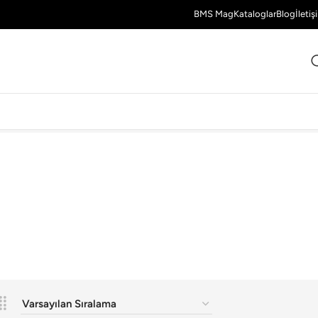
BMS Mag
Kataloglar
Blog
İletiş
3 Sonuç