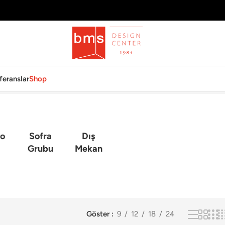
feranslar
Shop
o
Sofra
Dış
Grubu
Mekan
Göster
9
12
18
24