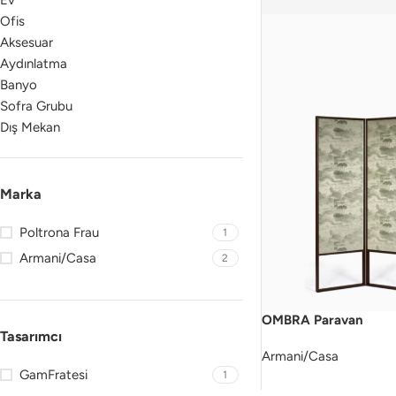
Ev
Ofis
Aksesuar
Aydınlatma
Banyo
Sofra Grubu
Dış Mekan
Marka
Poltrona Frau
1
Armani/Casa
2
OMBRA Paravan
Tasarımcı
Armani/Casa
GamFratesi
1