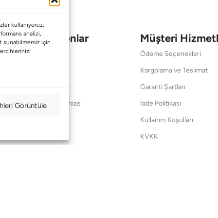
ler kullanıyoruz.
erformans analizi,
Koleksiyonlar
Müşteri Hizmetl
met sunabilmemiz için
ercihlerinizi
Babalar Günü
Ödeme Seçenekleri
Anneler Günü
Kargolama ve Teslimat
Sevgililer Günü
Garanti Şartları
Saraylardan Evinize
İade Politikası
hleri Görüntüle
Wedding
Kullanım Koşulları
Pet Collection
KVKK
Yılbaşı
Mesafeli Satış Sözleşmes
Yat
Ödeme Bildirimi
Hata Bildirim Formu