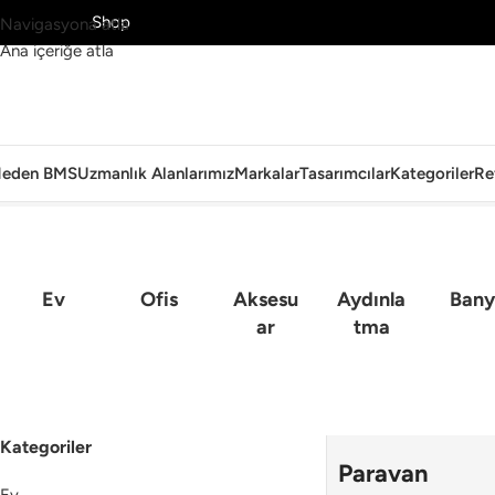
MS’yi Keşfet
Shop
Navigasyona atla
Ana içeriğe atla
eden BMS
Uzmanlık Alanlarımız
Markalar
Tasarımcılar
Kategoriler
Re
Ana Sayfa
›
Ev
›
Paravan
Ev
Ofis
Aksesu
Aydınla
Bany
Ar
Tma
Kategoriler
Paravan