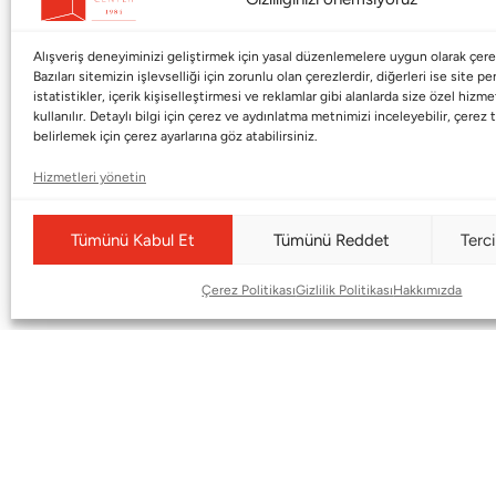
Alışveriş deneyiminizi geliştirmek için yasal düzenlemelere uygun olarak çerez
Bazıları sitemizin işlevselliği için zorunlu olan çerezlerdir, diğerleri ise site p
Kurumsal
Markalar
istatistikler, içerik kişiselleştirmesi ve reklamlar gibi alanlarda size özel hiz
kullanılır. Detaylı bilgi için çerez ve aydınlatma metnimizi inceleyebilir, çerez t
Shop
Haworth
belirlemek için çerez ayarlarına göz atabilirsiniz.
BMS Mag
Poltrona Frau
Hizmetleri yönetin
Kataloglar
Armani / Casa
Markalar
Baccarat
Tümünü Kabul Et
Tümünü Reddet
Terci
Blog
Duxiana
Çerez Politikası
Gizlilik Politikası
Hakkımızda
Hakkımızda
Cappellini
İletişim