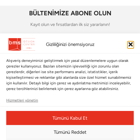
BÜLTENİMİZE ABONE OLUN
Kayıt olun ve fırsatlardan ilk siz yararlanın!
Bültenimize Abone Olun
Gizliliğinizi önemsiyoruz
Bizi Takip Edin
Alışveriş deneyiminizi geliştirmek için yasal düzenlemelere uygun olarak
çerezler kullanıyoruz. Bazıları sitemizin işlevselliği için zorunlu olan
çerezlerdir, diğerleri ise site performans analizi, istatistikler, içerik
kişiselleştirmesi ve reklamlar gibi alanlarda size özel hizmet sunabilmemiz
için kullanılır. Detaylı bilgi için çerez ve aydınlatma metnimizi inceleyebilir,
çerez tercihlerinizi belirlemek için çerez ayarlarına göz atabilirsiniz.
Hizmetleri yönetin
Tümünü Kabul Et
Çerez Yönetim Paneli
Tümünü Reddet