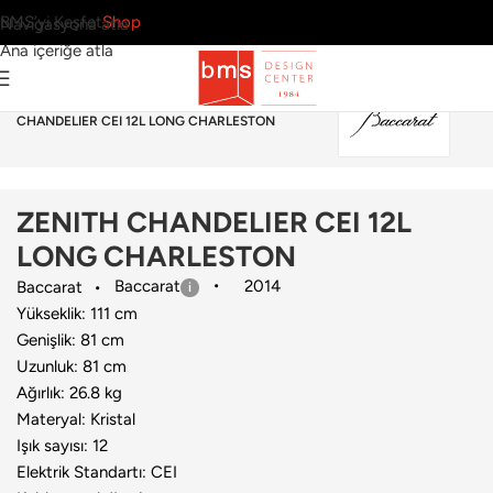
BMS’yi Keşfet
Shop
Navigasyona atla
Ana içeriğe atla
Ana Sayfa
›
Aydınlatma
›
Avize
›
Baccarat
›
ZENITH
CHANDELIER CEI 12L LONG CHARLESTON
ZENITH CHANDELIER CEI 12L
LONG CHARLESTON
Baccarat
2014
Baccarat
Yükseklik: 111 cm
Genişlik: 81 cm
Uzunluk: 81 cm
Ağırlık: 26.8 kg
Materyal: Kristal
Işık sayısı: 12
Elektrik Standartı: CEI