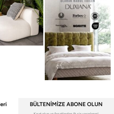
eri
BÜLTENİMİZE ABONE OLUN
Kayıt olun ve fırsatlardan ilk siz yararlanın!