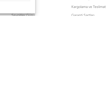
Anneler Günü
Kargolama ve Teslimat
Sevgililer Günü
Garanti Şartları
Saraylardan Evinize
İade Politikası
Wedding
Kullanım Koşulları
Pet Collection
KVKK
Yılbaşı
Mesafeli Satış Sözleşmes
Yat
Ödeme Bildirimi
Hata Bildirim Formu