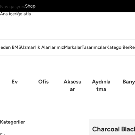
MS’yi Keşfet
Shop
Navigasyona atla
Ana içeriğe atla
eden BMS
Uzmanlık Alanlarımız
Markalar
Tasarımcılar
Kategoriler
Re
Ana Sayfa
Ev
Ofis
Aksesu
Aydınla
Bany
Ar
Tma
Kategoriler
Charcoal Blac