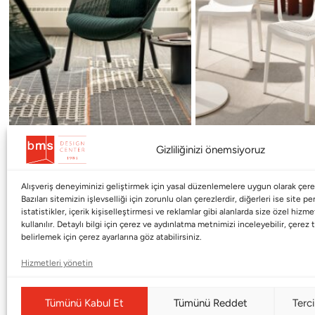
Gizliliğinizi önemsiyoruz
Alışveriş deneyiminizi geliştirmek için yasal düzenlemelere uygun olarak çerez
Bazıları sitemizin işlevselliği için zorunlu olan çerezlerdir, diğerleri ise site p
istatistikler, içerik kişiselleştirmesi ve reklamlar gibi alanlarda size özel hiz
kullanılır. Detaylı bilgi için çerez ve aydınlatma metnimizi inceleyebilir, çerez t
belirlemek için çerez ayarlarına göz atabilirsiniz.
Hizmetleri yönetin
Kurumsal
Markalar
Tümünü Kabul Et
Tümünü Reddet
Terci
Shop
Haworth