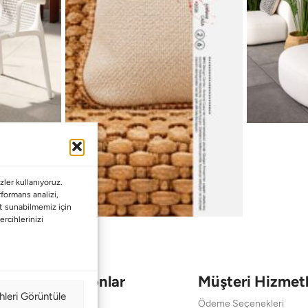
ler kullanıyoruz.
erformans analizi,
met sunabilmemiz için
ercihlerinizi
Koleksiyonlar
Müşteri Hizmetl
hleri Görüntüle
Babalar Günü
Ödeme Seçenekleri