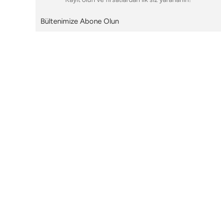
Bültenimize Abone Olun
Bizi Takip Edin
i
Çerez Yönetim Paneli