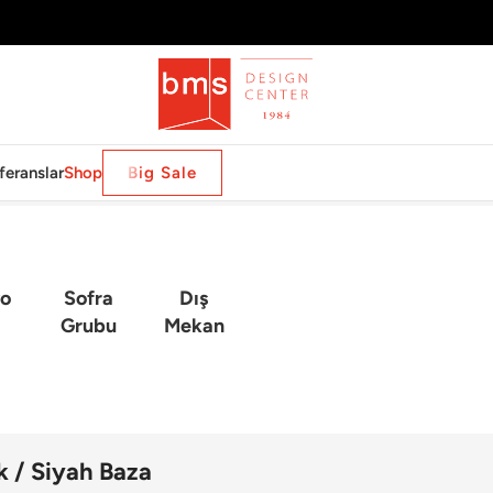
feranslar
Shop
Big Sale
o
Sofra
Dış
Grubu
Mekan
k / Siyah Baza