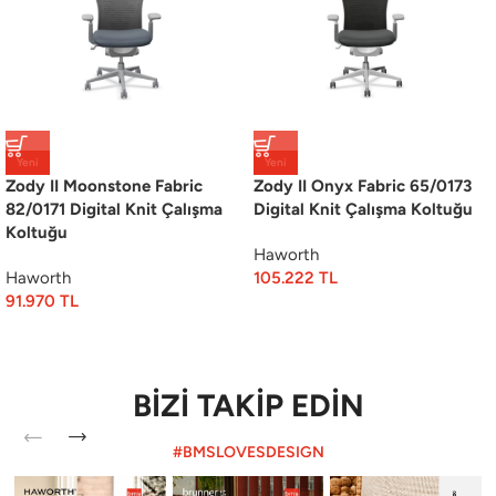
Yeni
Yeni
Zody II Moonstone Fabric
Zody II Onyx Fabric 65/0173
82/0171 Digital Knit Çalışma
Digital Knit Çalışma Koltuğu
Koltuğu
Haworth
Haworth
105.222
TL
91.970
TL
BİZİ TAKİP EDİN
#BMSLOVESDESIGN