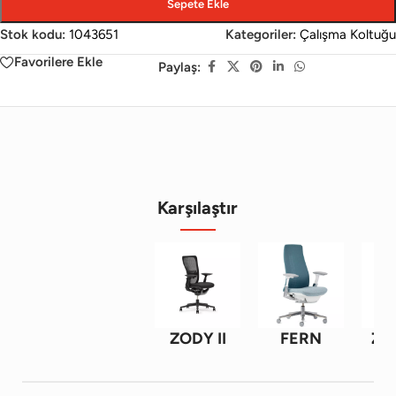
Sepete Ekle
Stok kodu:
1043651
Kategoriler:
Çalışma Koltuğu
Favorilere Ekle
Paylaş:
Karşılaştır
ZODY II
FERN
ZO