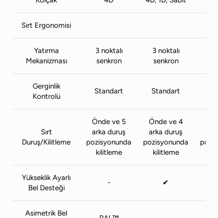
Kolçak
4D
4D, 1D, Sabit
Sırt Ergonomisi
Yatırma
3 noktalı
3 noktalı
3 
Mekanizması
senkron
senkron
se
Gerginlik
Standart
Standart
St
Kontrolü
Önde ve 5
Önde ve 4
Önd
Sırt
arka duruş
arka duruş
ark
Duruş/Kilitleme
pozisyonunda
pozisyonunda
pozi
kilitleme
kilitleme
ki
Yükseklik Ayarlı
-
✔
Bel Desteği
Asimetrik Bel