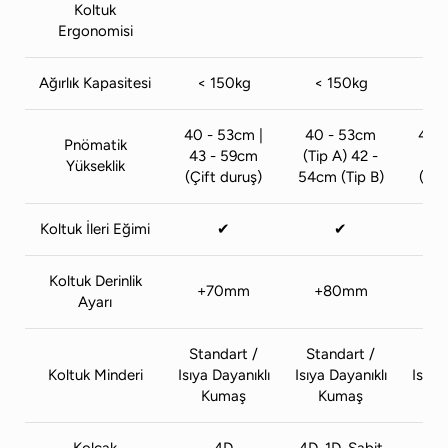
Koltuk
Ergonomisi
Ağırlık Kapasitesi
< 150kg
< 150kg
< 
40 - 53cm |
40 - 53cm
40 -
Pnömatik
43 - 59cm
(Tip A) 42 -
43 
Yükseklik
(Çift duruş)
54cm (Tip B)
(Çif
Koltuk İleri Eğimi
✔
✔
Koltuk Derinlik
+70mm
+80mm
+
Ayarı
Standart /
Standart /
Sta
Koltuk Minderi
Isıya Dayanıklı
Isıya Dayanıklı
Isıya
Kumaş
Kumaş
K