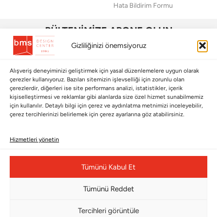
Hata Bildirim Formu
BÜLTENİMİZE ABONE OLUN
Gizliliğinizi önemsiyoruz
Kayıt olun ve fırsatlardan ilk siz yararlanın!
Bültenimize Abone Olun
Alışveriş deneyiminizi geliştirmek için yasal düzenlemelere uygun olarak
çerezler kullanıyoruz. Bazıları sitemizin işlevselliği için zorunlu olan
çerezlerdir, diğerleri ise site performans analizi, istatistikler, içerik
Bizi Takip Edin
kişiselleştirmesi ve reklamlar gibi alanlarda size özel hizmet sunabilmemiz
için kullanılır. Detaylı bilgi için çerez ve aydınlatma metnimizi inceleyebilir,
çerez tercihlerinizi belirlemek için çerez ayarlarına göz atabilirsiniz.
Hizmetleri yönetin
Tümünü Kabul Et
FERN
Tümünü Reddet
DIGITAL
KNIT
Çerez Yönetim Paneli
Sadece
106.200
TL
Charcoal
1 adet
Se
Tercihleri görüntüle
kaldı