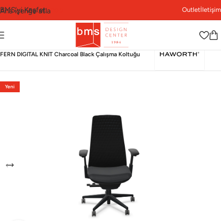
BMS’yi Keşfet
Shop
Outlet
İletişim
Ana içeriğe atla
Ana Sayfa
›
Shop
›
Ofis
›
Çalışma Koltuğu
›
Haworth
›
FERN DIGITAL KNIT Charcoal Black Çalışma Koltuğu
Yeni