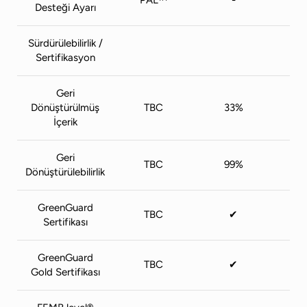
PAL™
-
Desteği Ayarı
Sürdürülebilirlik /
Sertifikasyon
Geri
Dönüştürülmüş
TBC
33%
İçerik
Geri
TBC
99%
Dönüştürülebilirlik
GreenGuard
TBC
✔
Sertifikası
GreenGuard
TBC
✔
Gold Sertifikası