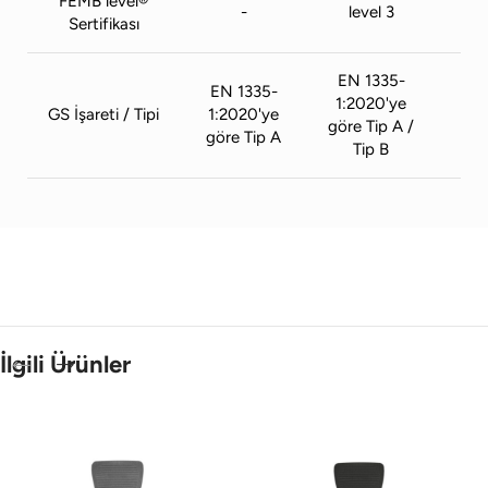
FEMB level®
-
level 3
Sertifikası
EN 1335-
EN 1335-
EN
1:2020'ye
GS İşareti / Tipi
1:2020'ye
1:2
göre Tip A /
göre Tip A
gör
Tip B
İlgili Ürünler