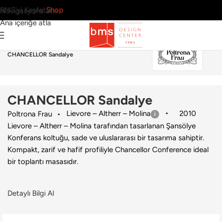
BMS’yi Keşfet
Shop
Navigasyona atla
Ana içeriğe atla
Ana Sayfa
›
Ofis
›
Sandalye
›
Poltrona Frau
›
CHANCELLOR Sandalye
CHANCELLOR Sandalye
Lievore – Altherr – Molina
2010
Poltrona Frau
Lievore – Altherr – Molina tarafından tasarlanan Şansölye
Konferans koltuğu, sade ve uluslararası bir tasarıma sahiptir.
Kompakt, zarif ve hafif profiliyle Chancellor Conference ideal
bir toplantı masasıdır.
Detaylı Bilgi Al