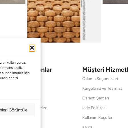
ler kullanıyoruz.
Koleksiyonlar
Müşteri Hizmetl
erformans analizi,
met sunabilmemiz için
ercihlerinizi
Babalar Günü
Ödeme Seçenekleri
Anneler Günü
Kargolama ve Teslimat
Sevgililer Günü
Garanti Şartları
Saraylardan Evinize
İade Politikası
hleri Görüntüle
Wedding
Kullanım Koşulları
Pet Collection
KVKK