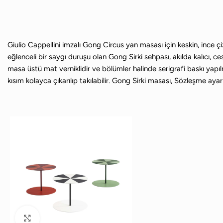
Giulio Cappellini imzalı Gong Circus yan masası için keskin, ince çizg
eğlenceli bir saygı duruşu olan Gong Sirki sehpası, akılda kalıcı, ce
masa üstü mat verniklidir ve bölümler halinde serigrafi baskı yapı
kısım kolayca çıkarılıp takılabilir. Gong Sirki masası, Sözleşme aya
Büyütmek için tıklayın