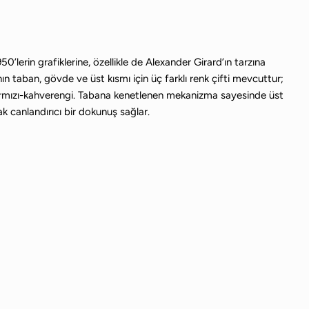
50’lerin grafiklerine, özellikle de Alexander Girard’ın tarzına
nın taban, gövde ve üst kısmı için üç farklı renk çifti mevcuttur;
ı/kırmızı-kahverengi. Tabana kenetlenen mekanizma sayesinde üst
ak canlandırıcı bir dokunuş sağlar.