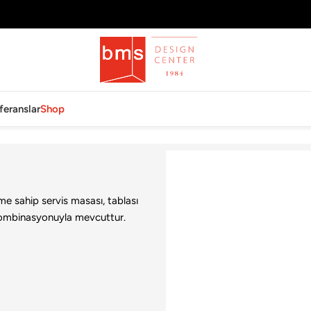
feranslar
Shop
üme sahip servis masası, tablası
k kombinasyonuyla mevcuttur.