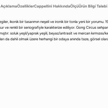
Açıklama
Özellikler
Cappellini Hakkında
Ölçü
Ürün Bilgi Talebi
iler, ikonik bir tasarımın neşeli ve ironik bir tonla yeni bir yorumu. 19
sur ve renkli bir seriografiyle karakterize ediliyor. Gong Circus sehpa
lmıştır: soluk yeşil/yaprak yeşili, beyaz/antrasit ve mercan kırmızıs
rları da dahil olmak üzere herhangi bir odaya anında taze, görsel olar