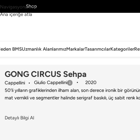
MS’yi Keşfet
Shop
Navigasyona atla
Ana içeriğe atla
eden BMS
Uzmanlık Alanlarımız
Markalar
Tasarımcılar
Kategoriler
Re
Ana Sayfa
›
Ev
›
Sehpa
›
Cappellini
›
GONG CIRCUS Sehpa
GONG CIRCUS Sehpa
Giulio Cappellini
2020
Cappellini
50’li yılların grafiklerinden ilham alan, son derece ironik bir görün
mat vernikli ve segmentler halinde serigraf baskılı, üç sabit ren
Detaylı Bilgi Al