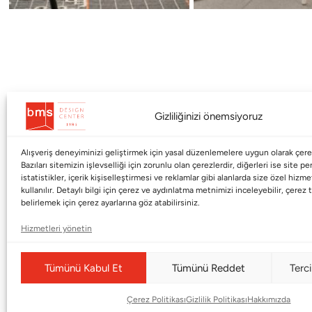
Gizliliğinizi önemsiyoruz
Alışveriş deneyiminizi geliştirmek için yasal düzenlemelere uygun olarak çerez
Kurumsal
Markalar
Bazıları sitemizin işlevselliği için zorunlu olan çerezlerdir, diğerleri ise site p
istatistikler, içerik kişiselleştirmesi ve reklamlar gibi alanlarda size özel hiz
kullanılır. Detaylı bilgi için çerez ve aydınlatma metnimizi inceleyebilir, çerez t
Shop
Haworth
belirlemek için çerez ayarlarına göz atabilirsiniz.
BMS Mag
Poltrona Frau
Hizmetleri yönetin
Kataloglar
Armani / Casa
Markalar
Baccarat
Tümünü Kabul Et
Tümünü Reddet
Terci
Blog
Duxiana
Çerez Politikası
Gizlilik Politikası
Hakkımızda
Hakkımızda
Cappellini