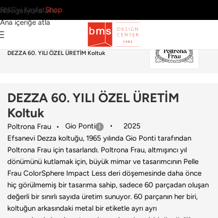
BMS’yi Keşfet
Shop
Navigasyona atla
Ana içeriğe atla
Ana Sayfa
›
Ev
›
Koltuk & Berjer
›
Poltrona Frau
›
DEZZA 60. YILI ÖZEL ÜRETİM Koltuk
DEZZA 60. YILI ÖZEL ÜRETİM
Koltuk
Gio Ponti
2025
Poltrona Frau
Efsanevi Dezza koltuğu, 1965 yılında Gio Ponti tarafından
Poltrona Frau için tasarlandı. Poltrona Frau, altmışıncı yıl
dönümünü kutlamak için, büyük mimar ve tasarımcının Pelle
Frau ColorSphere Impact Less deri döşemesinde daha önce
hiç görülmemiş bir tasarıma sahip, sadece 60 parçadan oluşan
değerli bir sınırlı sayıda üretim sunuyor. 60 parçanın her biri,
koltuğun arkasındaki metal bir etiketle ayrı ayrı