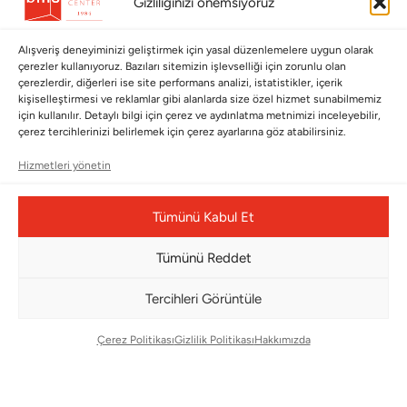
Gizliliğinizi önemsiyoruz
Hata Bildirim Formu
BÜLTENİMİZE ABONE OLUN
Alışveriş deneyiminizi geliştirmek için yasal düzenlemelere uygun olarak
çerezler kullanıyoruz. Bazıları sitemizin işlevselliği için zorunlu olan
Kayıt olun ve fırsatlardan ilk siz yararlanın!
çerezlerdir, diğerleri ise site performans analizi, istatistikler, içerik
kişiselleştirmesi ve reklamlar gibi alanlarda size özel hizmet sunabilmemiz
için kullanılır. Detaylı bilgi için çerez ve aydınlatma metnimizi inceleyebilir,
Bültenimize Abone Olun
çerez tercihlerinizi belirlemek için çerez ayarlarına göz atabilirsiniz.
Bizi Takip Edin
Hizmetleri yönetin
Tümünü Kabul Et
Tümünü Reddet
Tercihleri Görüntüle
Çerez Politikası
Gizlilik Politikası
Hakkımızda
Çerez Yönetim Paneli