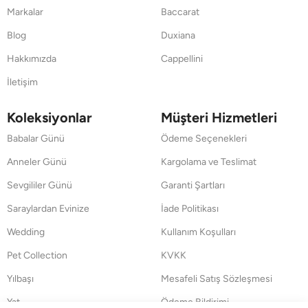
Markalar
Baccarat
Blog
Duxiana
Hakkımızda
Cappellini
İletişim
Koleksiyonlar
Müşteri Hizmetleri
Babalar Günü
Ödeme Seçenekleri
Anneler Günü
Kargolama ve Teslimat
Sevgililer Günü
Garanti Şartları
Saraylardan Evinize
İade Politikası
Wedding
Kullanım Koşulları
Pet Collection
KVKK
Yılbaşı
Mesafeli Satış Sözleşmesi
Yat
Ödeme Bildirimi