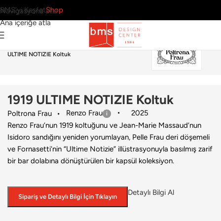
BMS’yi Keşfet
Shop
Navigasyona atla
Ana içeriğe atla
Ana Sayfa
›
Ev
›
Koltuk & Berjer
›
Poltrona Frau
›
1919
ULTIME NOTIZIE Koltuk
1919 ULTIME NOTIZIE Koltuk
Renzo Frau
2025
Poltrona Frau
Renzo Frau’nun 1919 koltuğunu ve Jean-Marie Massaud’nun
Isidoro sandığını yeniden yorumlayan, Pelle Frau deri döşemeli
ve Fornasetti’nin “Ultime Notizie” illüstrasyonuyla basılmış zarif
bir bar dolabına dönüştürülen bir kapsül koleksiyon.
Detaylı Bilgi Al
Sipariş ve Detaylı Bilgi İçin Tıklayın