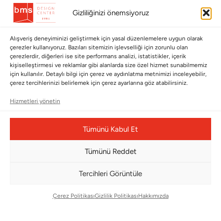
Hata Bildirim Formu
Gizliliğinizi önemsiyoruz
BÜLTENİMİZE ABONE OLUN
Alışveriş deneyiminizi geliştirmek için yasal düzenlemelere uygun olarak
çerezler kullanıyoruz. Bazıları sitemizin işlevselliği için zorunlu olan
Kayıt olun ve fırsatlardan ilk siz yararlanın!
çerezlerdir, diğerleri ise site performans analizi, istatistikler, içerik
kişiselleştirmesi ve reklamlar gibi alanlarda size özel hizmet sunabilmemiz
için kullanılır. Detaylı bilgi için çerez ve aydınlatma metnimizi inceleyebilir,
Bültenimize Abone Olun
çerez tercihlerinizi belirlemek için çerez ayarlarına göz atabilirsiniz.
Bizi Takip Edin
Hizmetleri yönetin
Tümünü Kabul Et
Tümünü Reddet
Tercihleri Görüntüle
Çerez Politikası
Gizlilik Politikası
Hakkımızda
Çerez Yönetim Paneli