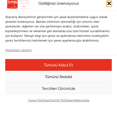
Gizliliğinizi önemsiyoruz
Hakkımızda
Cappellini
İletişim
Alışveriş deneyiminizi geliştirmek için yasal düzenlemelere uygun olarak
çerezler kullanıyoruz. Bazıları sitemizin işlevselliği için zorunlu olan
çerezlerdir, diğerleri ise site performans analizi, istatistikler, içerik
Koleksiyonlar
Müşteri Hizmetleri
kişiselleştirmesi ve reklamlar gibi alanlarda size özel hizmet sunabilmemiz
için kullanılır. Detaylı bilgi için çerez ve aydınlatma metnimizi inceleyebilir,
Babalar Günü
Ödeme Seçenekleri
çerez tercihlerinizi belirlemek için çerez ayarlarına göz atabilirsiniz.
Anneler Günü
Kargolama ve Teslimat
Hizmetleri yönetin
Sevgililer Günü
Garanti Şartları
Tümünü Kabul Et
Saraylardan Evinize
İade Politikası
Wedding
Kullanım Koşulları
Tümünü Reddet
Pet Collection
KVKK
Tercihleri Görüntüle
Yılbaşı
Mesafeli Satış Sözleşmesi
Yat
Ödeme Bildirimi
Çerez Politikası
Gizlilik Politikası
Hakkımızda
Hata Bildirim Formu