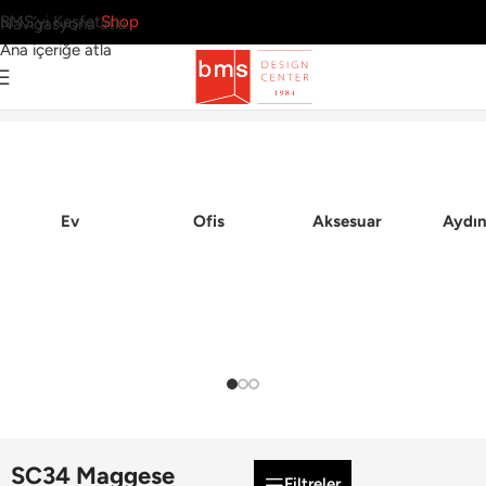
BMS’yi Keşfet
Shop
Navigasyona atla
Ana içeriğe atla
Ana Sayfa
Ev
Ofis
Aksesuar
Aydın
SC34 Maggese
Filtreler