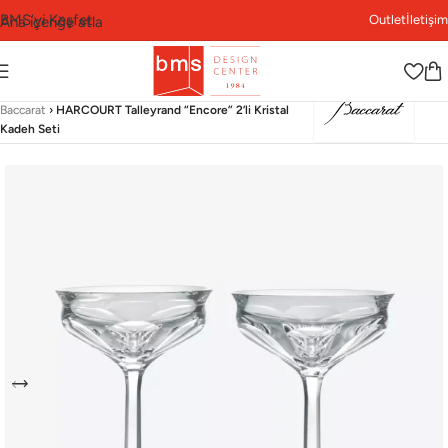
BMS’yi Keşfet
Shop
Outlet
İletişim
Ana içeriğe atla
Ana Sayfa
›
Shop
›
Sofra Grubu
›
Kadeh & Kadeh Seti
›
Baccarat
›
HARCOURT Talleyrand “Encore” 2’li Kristal
Kadeh Seti