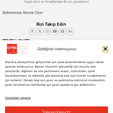
Kayıt olun ve fırsatlardan ilk siz yararlanın!
Bültenimize Abone Olun
Bizi Takip Edin
Gizliliğinizi önemsiyoruz
Alışveriş deneyiminizi geliştirmek için yasal düzenlemelere uygun olarak
çerezler kullanıyoruz. Bazıları sitemizin işlevselliği için zorunlu olan
çerezlerdir, diğerleri ise site performans analizi, istatistikler, içerik
kişiselleştirmesi ve reklamlar gibi alanlarda size özel hizmet sunabilmemiz
için kullanılır. Detaylı bilgi için çerez ve aydınlatma metnimizi inceleyebilir,
Çerez Yönetim Paneli
çerez tercihlerinizi belirlemek için çerez ayarlarına göz atabilirsiniz.
Hizmetleri yönetin
© Copyright 2026 |
BMS DESIGN CENTER
Tümünü Kabul Et