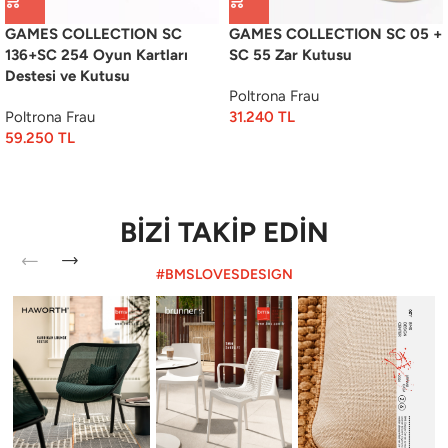
GAMES COLLECTION SC
GAMES COLLECTION SC 05 +
136+SC 254 Oyun Kartları
SC 55 Zar Kutusu
Destesi ve Kutusu
Poltrona Frau
Poltrona Frau
31.240
TL
59.250
TL
BİZİ TAKİP EDİN
#BMSLOVESDESIGN