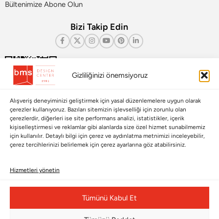
Bültenimize Abone Olun
Bizi Takip Edin
Gizliliğinizi önemsiyoruz
Alışveriş deneyiminizi geliştirmek için yasal düzenlemelere uygun olarak
çerezler kullanıyoruz. Bazıları sitemizin işlevselliği için zorunlu olan
çerezlerdir, diğerleri ise site performans analizi, istatistikler, içerik
kişiselleştirmesi ve reklamlar gibi alanlarda size özel hizmet sunabilmemiz
için kullanılır. Detaylı bilgi için çerez ve aydınlatma metnimizi inceleyebilir,
Çerez Yönetim Paneli
çerez tercihlerinizi belirlemek için çerez ayarlarına göz atabilirsiniz.
Hizmetleri yönetin
© Copyright 2026 |
BMS DESIGN CENTER
Tümünü Kabul Et