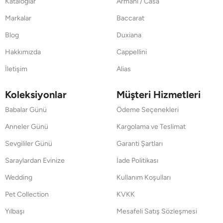
Kataloglar
Armani / Casa
Markalar
Baccarat
Blog
Duxiana
Hakkımızda
Cappellini
İletişim
Alias
Koleksiyonlar
Müşteri Hizmetleri
Babalar Günü
Ödeme Seçenekleri
Anneler Günü
Kargolama ve Teslimat
Sevgililer Günü
Garanti Şartları
Saraylardan Evinize
İade Politikası
Wedding
Kullanım Koşulları
Pet Collection
KVKK
Yılbaşı
Mesafeli Satış Sözleşmesi