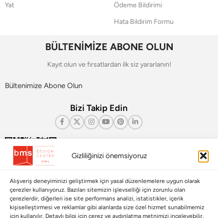
Yat
Ödeme Bildirimi
Hata Bildirim Formu
BÜLTENİMİZE ABONE OLUN
Kayıt olun ve fırsatlardan ilk siz yararlanın!
Bültenimize Abone Olun
Bizi Takip Edin
Gizliliğinizi önemsiyoruz
Alışveriş deneyiminizi geliştirmek için yasal düzenlemelere uygun olarak
çerezler kullanıyoruz. Bazıları sitemizin işlevselliği için zorunlu olan
çerezlerdir, diğerleri ise site performans analizi, istatistikler, içerik
kişiselleştirmesi ve reklamlar gibi alanlarda size özel hizmet sunabilmemiz
için kullanılır. Detaylı bilgi için çerez ve aydınlatma metnimizi inceleyebilir,
Çerez Yönetim Paneli