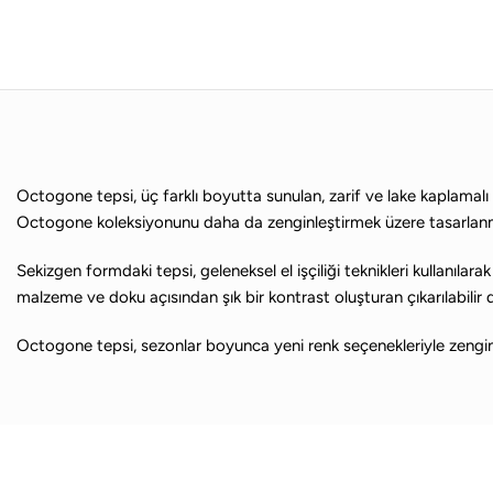
Çalışma
Koltuğu
T
Çalışma Masası
Of
Monitör Kolu
Ürün
Of
Ye
Keşf
Octogone tepsi, üç farklı boyutta sunulan, zarif ve lake kaplamalı 
Gele
Octogone koleksiyonunu daha da zenginleştirmek üzere tasarlanm
Keşf
Sekizgen formdaki tepsi, geleneksel el işçiliği teknikleri kullanılarak 
malzeme ve doku açısından şık bir kontrast oluşturan çıkarılabilir der
Octogone tepsi, sezonlar boyunca yeni renk seçenekleriyle zenginleş