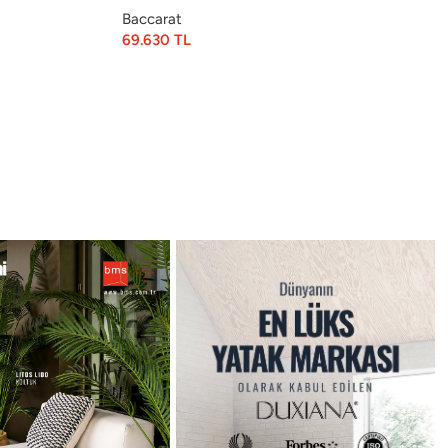
Baccarat
69.630
TL