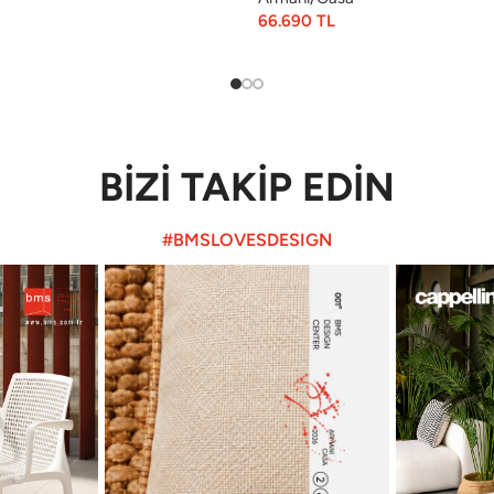
66.690
TL
BİZİ TAKİP EDİN
#BMSLOVESDESIGN