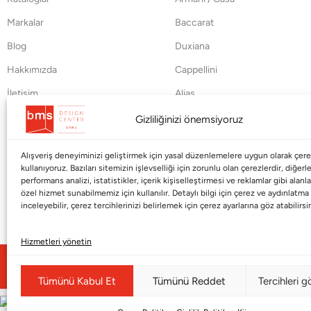
Markalar
Baccarat
Blog
Duxiana
Hakkımızda
Cappellini
İletişim
Alias
Gizliliğinizi önemsiyoruz
Alışveriş deneyiminizi geliştirmek için yasal düzenlemelere uygun olarak çere
kullanıyoruz. Bazıları sitemizin işlevselliği için zorunlu olan çerezlerdir, diğerle
performans analizi, istatistikler, içerik kişiselleştirmesi ve reklamlar gibi alanl
özel hizmet sunabilmemiz için kullanılır. Detaylı bilgi için çerez ve aydınlatm
inceleyebilir, çerez tercihlerinizi belirlemek için çerez ayarlarına göz atabilirsi
Hizmetleri yönetin
© Copyright 2026 |
BMS DESIGN CENTER
Tümünü Kabul Et
Tümünü Reddet
Tercihleri g