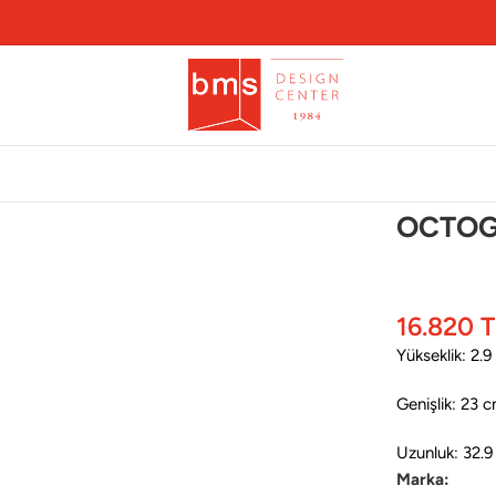
psi S
OCTOGO
16.820
T
Yükseklik: 2.
Genişlik: 23 
Uzunluk: 32.
Marka: