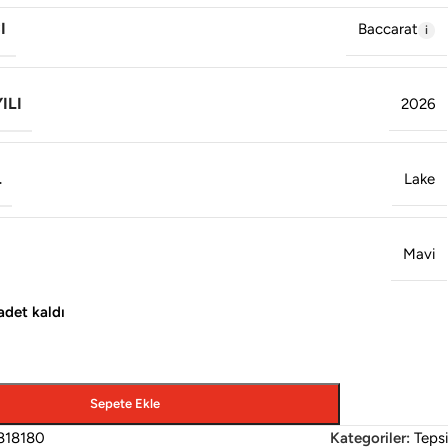
I
Baccarat
ILI
2026
L
Lake
Mavi
adet kaldı
Sepete Ekle
818180
Kategoriler:
Tepsi