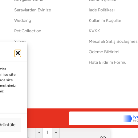
Saraylardan Evinize
İade Politikası
Wedding
Kullanım Koşulları
Pet Collection
KVKK
Yılbaşı
Mesafeli Satış Sözleşmes
Yat
Ödeme Bildirimi
Hata Bildirim Formu
zler
ri ise site
arda size
a metnimizi
niz.
örüntüle
-
+