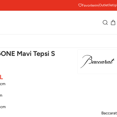
Outlet
İletiş
Favorilerim
NE Mavi Tepsi S
L
9 cm
cm
9 cm
Baccarat