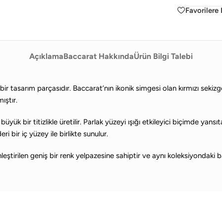
Favorilere 
üm
is
Açıklama
Baccarat Hakkında
Ürün Bilgi Talebi
leri
is
ni
et
bir tasarım parçasıdır. Baccarat’nın ikonik simgesi olan kırmızı sekizg
nler
ıştır.
et
büyük bir titizlikle üretilir. Parlak yüzeyi ışığı etkileyici biçimde yans
i bir iç yüzey ile birlikte sunulur.
tirilen geniş bir renk yelpazesine sahiptir ve aynı koleksiyondaki bar