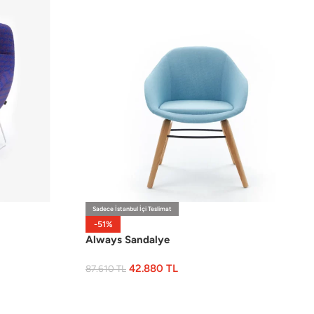
Sadece İstanbul İçi Teslimat
-51%
Always Sandalye
42.880
TL
87.610
TL