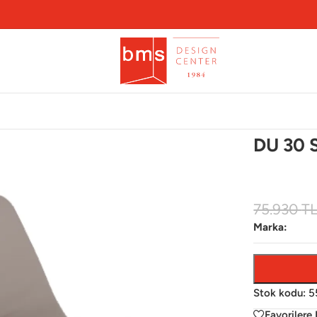
DU 30 
75.930
T
Marka:
Stok kodu:
5
Favorilere 