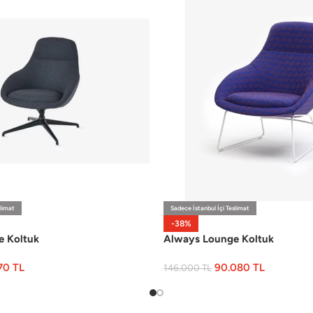
slimat
Sadece İstanbul İçi Teslimat
-38%
e Koltuk
Always Lounge Koltuk
070
TL
90.080
TL
146.000
TL