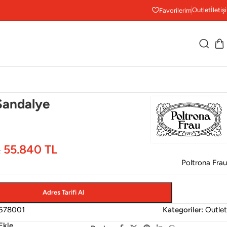
Outlet
İletiş
Favorilerim
Sandalye
55.840
TL
L
Poltrona Frau
Adres Tarifi Al
578001
Kategoriler:
Outlet
Ekle