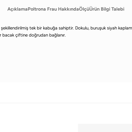
Açıklama
Poltrona Frau Hakkında
Ölçü
Ürün Bilgi Talebi
üm
is
şekillendirilmiş tek bir kabuğa sahiptir. Dokulu, buruşuk siyah kapla
ir bacak çiftine doğrudan bağlanır.
leri
is
ni
et
nler
et