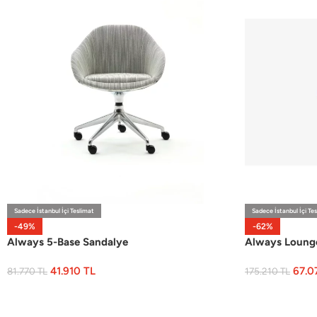
Sadece İstanbul İçi Teslimat
Sadece İstanbul İçi Te
-49%
-62%
Always 5-Base Sandalye
Always Loung
41.910
TL
67.
81.770
TL
175.210
TL