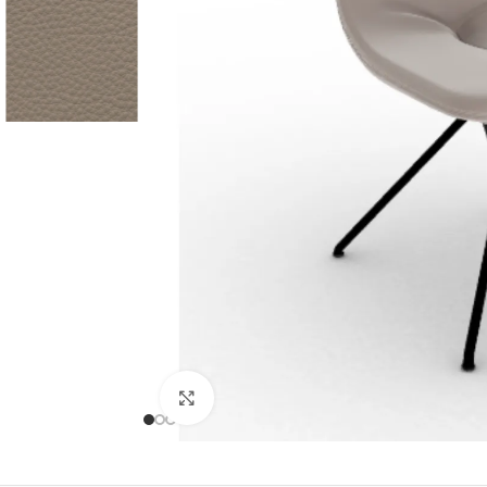
Büyütmek için tıklayın
Ofis