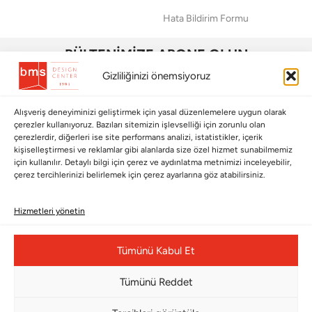
Hata Bildirim Formu
BÜLTENİMİZE ABONE OLUN
Gizliliğinizi önemsiyoruz
Kayıt olun ve fırsatlardan ilk siz yararlanın!
Bültenimize Abone Olun
Alışveriş deneyiminizi geliştirmek için yasal düzenlemelere uygun olarak
çerezler kullanıyoruz. Bazıları sitemizin işlevselliği için zorunlu olan
çerezlerdir, diğerleri ise site performans analizi, istatistikler, içerik
Bizi Takip Edin
kişiselleştirmesi ve reklamlar gibi alanlarda size özel hizmet sunabilmemiz
için kullanılır. Detaylı bilgi için çerez ve aydınlatma metnimizi inceleyebilir,
çerez tercihlerinizi belirlemek için çerez ayarlarına göz atabilirsiniz.
Hizmetleri yönetin
Tümünü Kabul Et
Tümünü Reddet
Home
-
+
Çerez Yönetim Paneli
Çalışma
43.010
TL
Stokta