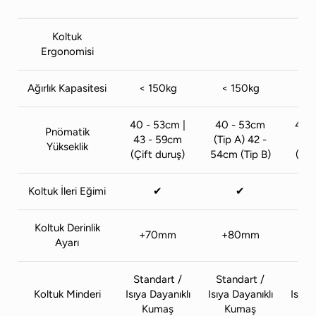
Koltuk
Ergonomisi
Ağırlık Kapasitesi
< 150kg
< 150kg
< 
40 - 53cm |
40 - 53cm
40 -
Pnömatik
43 - 59cm
(Tip A) 42 -
43 
Yükseklik
(Çift duruş)
54cm (Tip B)
(Çif
Koltuk İleri Eğimi
✔
✔
Koltuk Derinlik
+70mm
+80mm
+
Ayarı
Standart /
Standart /
Sta
Koltuk Minderi
Isıya Dayanıklı
Isıya Dayanıklı
Isıya
Kumaş
Kumaş
K