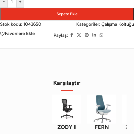
-
+
Sepete Ekle
Stok kodu:
1043650
Kategoriler:
Çalışma Koltuğu
Favorilere Ekle
Paylaş:
Karşılaştır
ZODY II
FERN
ZO