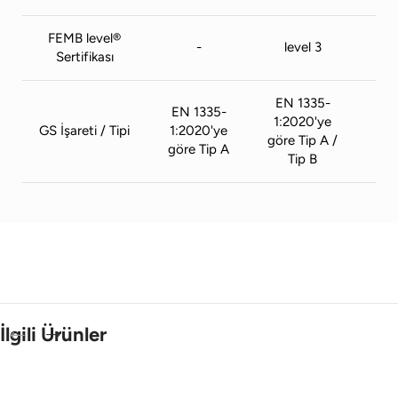
FEMB level®
-
level 3
Sertifikası
EN 1335-
EN 1335-
EN
1:2020'ye
GS İşareti / Tipi
1:2020'ye
1:2
göre Tip A /
göre Tip A
gör
Tip B
İlgili Ürünler