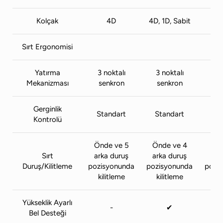
Kolçak
4D
4D, 1D, Sabit
Sırt Ergonomisi
Yatırma
3 noktalı
3 noktalı
3 
Mekanizması
senkron
senkron
se
Gerginlik
Standart
Standart
St
Kontrolü
Önde ve 5
Önde ve 4
Önd
Sırt
arka duruş
arka duruş
ark
Duruş/Kilitleme
pozisyonunda
pozisyonunda
pozi
kilitleme
kilitleme
ki
Yükseklik Ayarlı
-
✔
Bel Desteği