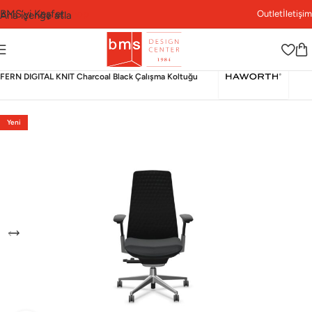
BMS’yi Keşfet
Shop
Outlet
İletişim
Ana içeriğe atla
Ana Sayfa
›
Shop
›
Ofis
›
Çalışma Koltuğu
›
Haworth
›
FERN DIGITAL KNIT Charcoal Black Çalışma Koltuğu
Yeni