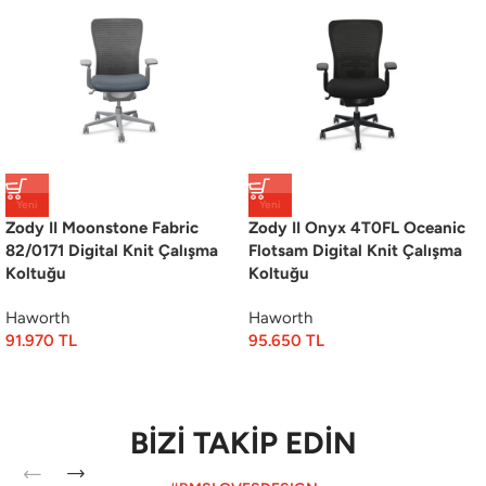
Yeni
Yeni
Zody II Moonstone Fabric
Zody II Onyx 4T0FL Oceanic
82/0171 Digital Knit Çalışma
Flotsam Digital Knit Çalışma
Koltuğu
Koltuğu
Haworth
Haworth
91.970
TL
95.650
TL
BİZİ TAKİP EDİN