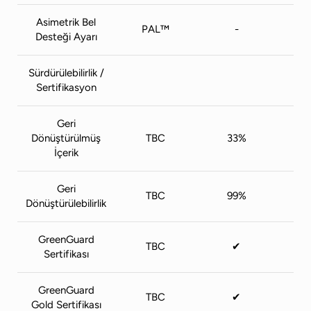
Asimetrik Bel
PAL™
-
Desteği Ayarı
Sürdürülebilirlik /
Sertifikasyon
Geri
Dönüştürülmüş
TBC
33%
İçerik
Geri
TBC
99%
Dönüştürülebilirlik
GreenGuard
TBC
✔
Sertifikası
GreenGuard
TBC
✔
Gold Sertifikası